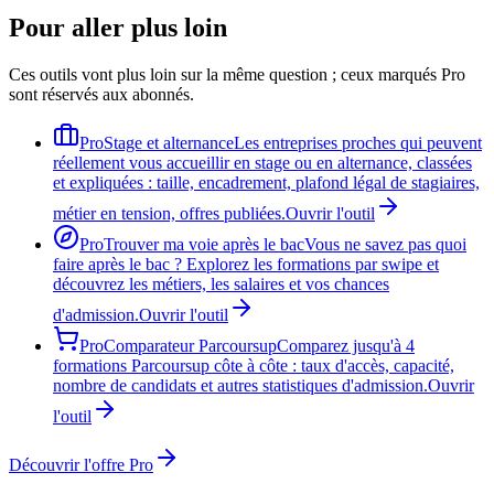
Pour aller plus loin
Ces outils vont plus loin sur la même question ; ceux marqués Pro
sont réservés aux abonnés.
Pro
Stage et alternance
Les entreprises proches qui peuvent
réellement vous accueillir en stage ou en alternance, classées
et expliquées : taille, encadrement, plafond légal de stagiaires,
métier en tension, offres publiées.
Ouvrir l'outil
Pro
Trouver ma voie après le bac
Vous ne savez pas quoi
faire après le bac ? Explorez les formations par swipe et
découvrez les métiers, les salaires et vos chances
d'admission.
Ouvrir l'outil
Pro
Comparateur Parcoursup
Comparez jusqu'à 4
formations Parcoursup côte à côte : taux d'accès, capacité,
nombre de candidats et autres statistiques d'admission.
Ouvrir
l'outil
Découvrir l'offre Pro