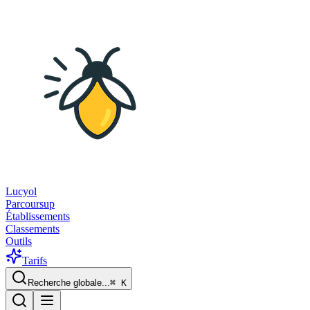
Lucyol
Parcoursup
Établissements
Classements
Outils
Tarifs
Recherche globale...
⌘
K