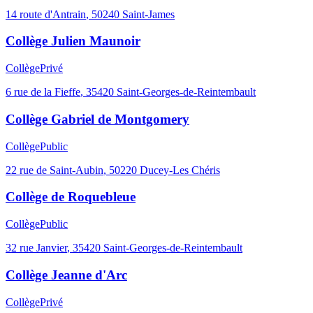
14 route d'Antrain
,
50240
Saint-James
Collège Julien Maunoir
Collège
Privé
6 rue de la Fieffe
,
35420
Saint-Georges-de-Reintembault
Collège Gabriel de Montgomery
Collège
Public
22 rue de Saint-Aubin
,
50220
Ducey-Les Chéris
Collège de Roquebleue
Collège
Public
32 rue Janvier
,
35420
Saint-Georges-de-Reintembault
Collège Jeanne d'Arc
Collège
Privé