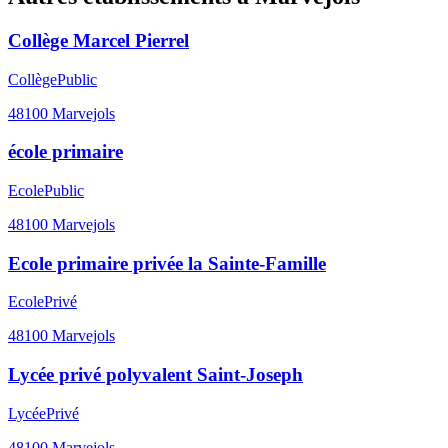
Collège Marcel Pierrel
Collège
Public
48100
Marvejols
école primaire
Ecole
Public
48100
Marvejols
Ecole primaire privée la Sainte-Famille
Ecole
Privé
48100
Marvejols
Lycée privé polyvalent Saint-Joseph
Lycée
Privé
48100
Marvejols