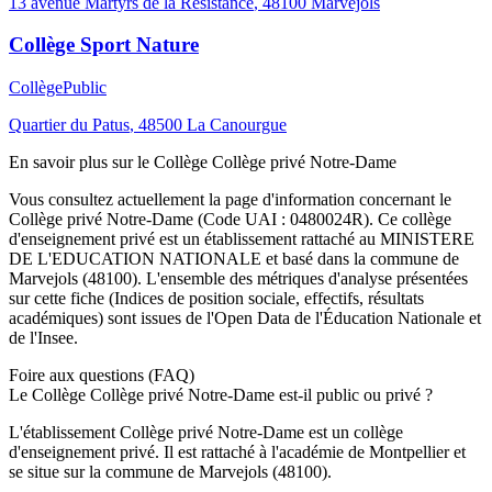
13 avenue Martyrs de la Résistance
,
48100
Marvejols
Collège Sport Nature
Collège
Public
Quartier du Patus
,
48500
La Canourgue
En savoir plus sur le
Collège
Collège privé Notre-Dame
Vous consultez actuellement la page d'information concernant le
Collège privé Notre-Dame
(Code UAI :
0480024R
). Ce
collège
d'enseignement
privé
est un établissement rattaché au
MINISTERE
DE L'EDUCATION NATIONALE
et basé dans la commune de
Marvejols
(
48100
). L'ensemble des métriques d'analyse présentées
sur cette fiche (Indices de position sociale, effectifs, résultats
académiques) sont issues de l'Open Data de l'Éducation Nationale et
de l'Insee.
Foire aux questions (FAQ)
Le Collège Collège privé Notre-Dame est-il public ou privé ?
L'établissement Collège privé Notre-Dame est un collège
d'enseignement privé. Il est rattaché à l'académie de Montpellier et
se situe sur la commune de Marvejols (48100).