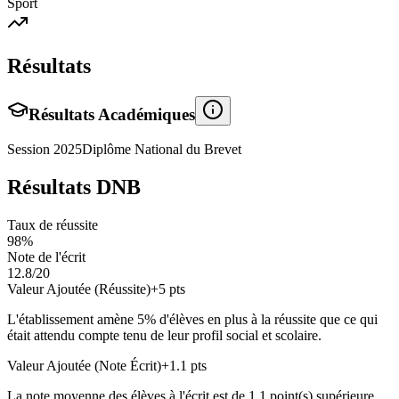
Sport
Résultats
Résultats Académiques
Session
2025
Diplôme National du Brevet
Résultats DNB
Taux de réussite
98
%
Note de l'écrit
12.8
/20
Valeur Ajoutée (Réussite)
+
5
pts
L'établissement amène
5
% d'élèves en
plus
à la réussite que ce qui
était attendu compte tenu de leur profil social et scolaire.
Valeur Ajoutée (Note Écrit)
+
1.1
pts
La note moyenne des élèves à l'écrit est de
1.1
point(s)
supérieure