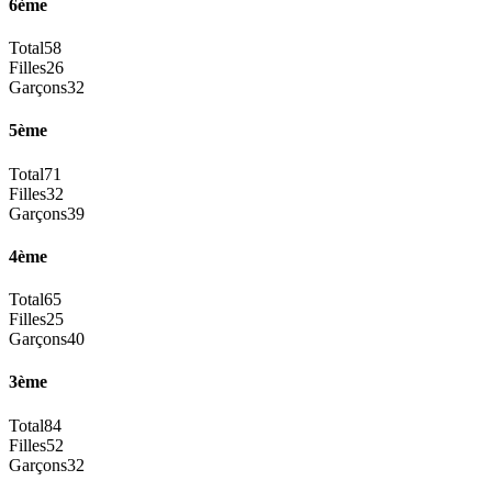
6ème
Total
58
Filles
26
Garçons
32
5ème
Total
71
Filles
32
Garçons
39
4ème
Total
65
Filles
25
Garçons
40
3ème
Total
84
Filles
52
Garçons
32