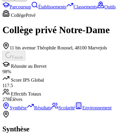
Parcoursup
Établissements
Classements
Outils
Collège
Privé
Collège privé Notre-Dame
11 bis avenue Théophile Roussel
,
48100
Marvejols
Favori
Réussite au Brevet
98
%
Score IPS Global
117.5
Effectifs Totaux
278
Élèves
Synthèse
Résultats
Scolarité
Environnement
Synthèse