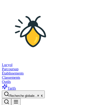
Lucyol
Parcoursup
Établissements
Classements
Outils
Tarifs
Recherche globale...
⌘
K