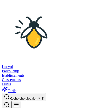
Lucyol
Parcoursup
Établissements
Classements
Outils
Tarifs
Recherche globale...
⌘
K