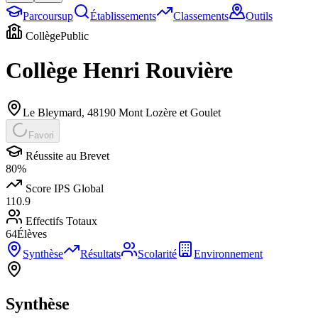
Parcoursup
Établissements
Classements
Outils
Collège
Public
Collège Henri Rouvière
Le Bleymard
,
48190
Mont Lozère et Goulet
Favori
Réussite au Brevet
80
%
Score IPS Global
110.9
Effectifs Totaux
64
Élèves
Synthèse
Résultats
Scolarité
Environnement
Synthèse