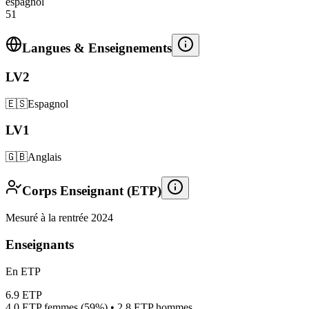
espagnol
51
Langues & Enseignements
LV2
🇪🇸
Espagnol
LV1
🇬🇧
Anglais
Corps Enseignant (ETP)
Mesuré à la rentrée 2024
Enseignants
En ETP
6.9
ETP
4.0
ETP femmes (
59%
) •
2.8
ETP hommes