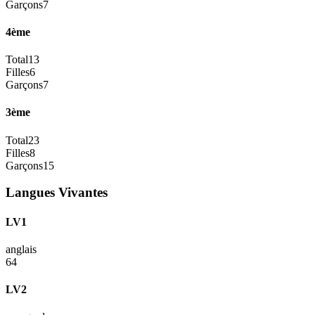
Garçons
7
4ème
Total
13
Filles
6
Garçons
7
3ème
Total
23
Filles
8
Garçons
15
Langues Vivantes
LV1
anglais
64
LV2