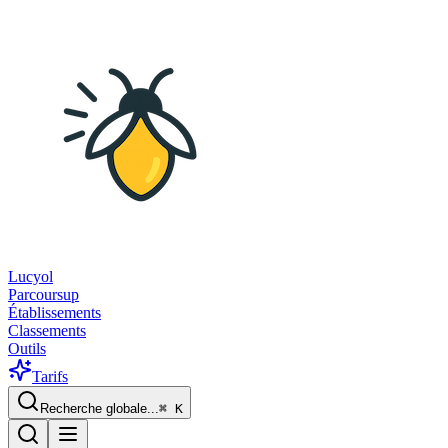
Lucyol
Parcoursup
Établissements
Classements
Outils
Tarifs
Recherche globale...
⌘
K