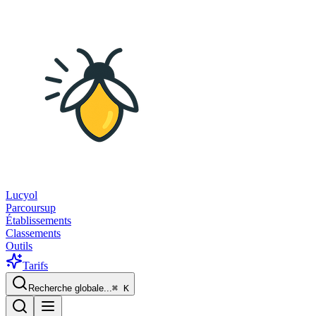
Lucyol
Parcoursup
Établissements
Classements
Outils
Tarifs
Recherche globale...
⌘
K