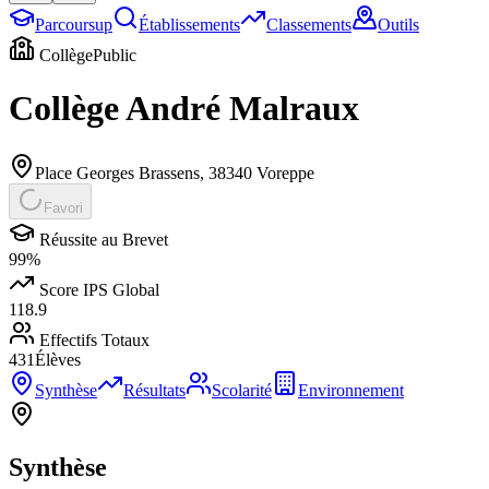
Parcoursup
Établissements
Classements
Outils
Collège
Public
Collège André Malraux
Place Georges Brassens
,
38340
Voreppe
Favori
Réussite au Brevet
99
%
Score IPS Global
118.9
Effectifs Totaux
431
Élèves
Synthèse
Résultats
Scolarité
Environnement
Synthèse