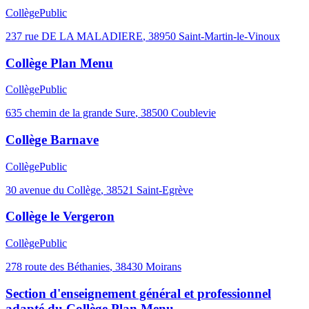
Collège
Public
237 rue DE LA MALADIERE
,
38950
Saint-Martin-le-Vinoux
Collège Plan Menu
Collège
Public
635 chemin de la grande Sure
,
38500
Coublevie
Collège Barnave
Collège
Public
30 avenue du Collège
,
38521
Saint-Egrève
Collège le Vergeron
Collège
Public
278 route des Béthanies
,
38430
Moirans
Section d'enseignement général et professionnel
adapté du Collège Plan Menu