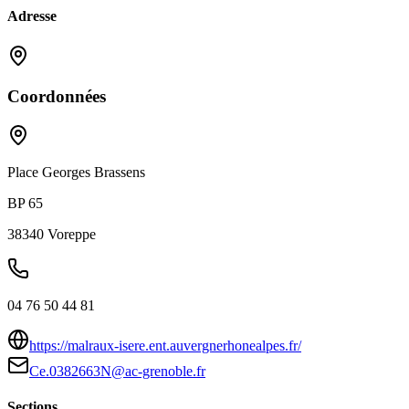
Adresse
Coordonnées
Place Georges Brassens
BP 65
38340
Voreppe
04 76 50 44 81
https://malraux-isere.ent.auvergnerhonealpes.fr/
Ce.0382663N@ac-grenoble.fr
Sections