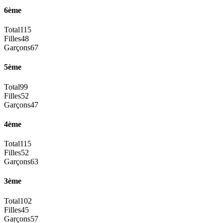
6ème
Total
115
Filles
48
Garçons
67
5ème
Total
99
Filles
52
Garçons
47
4ème
Total
115
Filles
52
Garçons
63
3ème
Total
102
Filles
45
Garçons
57