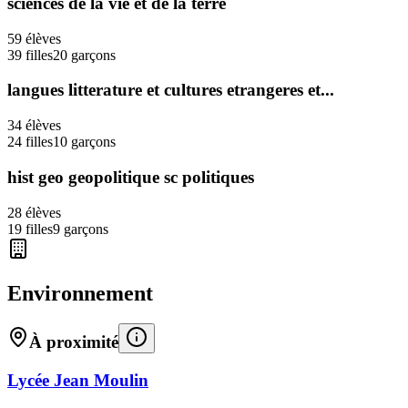
sciences de la vie et de la terre
59
élèves
39
filles
20
garçons
langues litterature et cultures etrangeres et...
34
élèves
24
filles
10
garçons
hist geo geopolitique sc politiques
28
élèves
19
filles
9
garçons
Environnement
À proximité
Lycée Jean Moulin