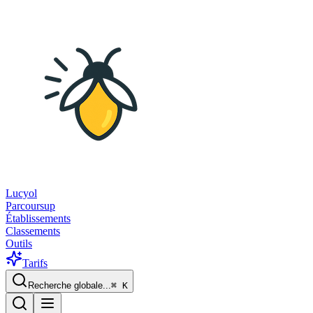
Lucyol
Parcoursup
Établissements
Classements
Outils
Tarifs
Recherche globale...
⌘
K