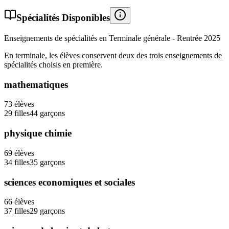
Spécialités Disponibles
Enseignements de spécialités en Terminale générale - Rentrée
2025
En terminale, les élèves conservent deux des trois enseignements de
spécialités choisis en première.
mathematiques
73
élèves
29
filles
44
garçons
physique chimie
69
élèves
34
filles
35
garçons
sciences economiques et sociales
66
élèves
37
filles
29
garçons