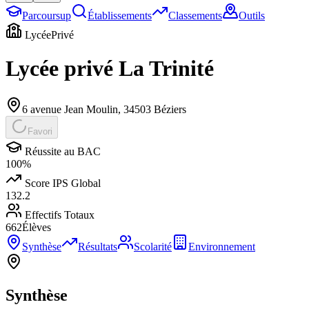
Parcoursup
Établissements
Classements
Outils
Lycée
Privé
Lycée privé La Trinité
6 avenue Jean Moulin
,
34503
Béziers
Favori
Réussite au BAC
100
%
Score IPS Global
132.2
Effectifs Totaux
662
Élèves
Synthèse
Résultats
Scolarité
Environnement
Synthèse