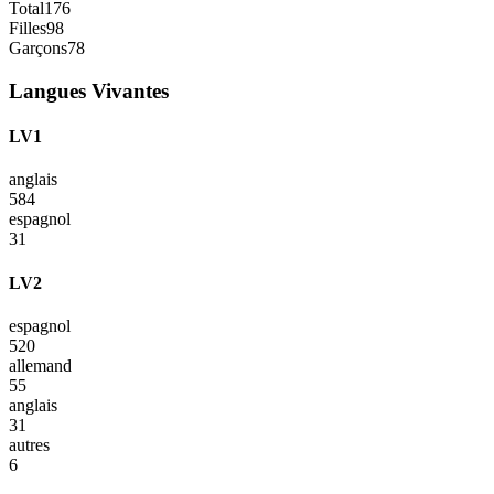
Total
176
Filles
98
Garçons
78
Langues Vivantes
LV1
anglais
584
espagnol
31
LV2
espagnol
520
allemand
55
anglais
31
autres
6