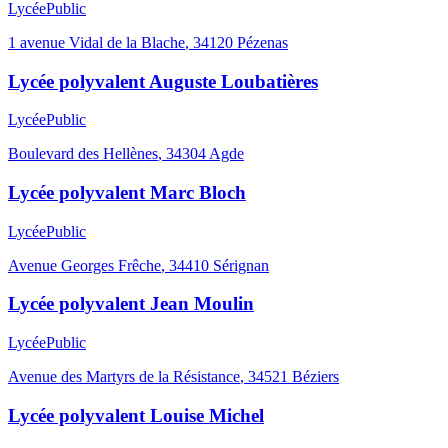
Lycée
Public
1 avenue Vidal de la Blache
,
34120
Pézenas
Lycée polyvalent Auguste Loubatières
Lycée
Public
Boulevard des Hellènes
,
34304
Agde
Lycée polyvalent Marc Bloch
Lycée
Public
Avenue Georges Frêche
,
34410
Sérignan
Lycée polyvalent Jean Moulin
Lycée
Public
Avenue des Martyrs de la Résistance
,
34521
Béziers
Lycée polyvalent Louise Michel