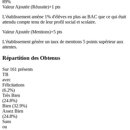
89
%
Valeur Ajoutée (Réussite)
+
1
pts
L'établissement amène
1
% d'élèves en
plus
au BAC que ce qui était
attendu compte tenu de leur profil social et scolaire.
Valeur Ajoutée (Mentions)
+
5
pts
L'établissement génère un taux de mentions
5
points
supérieur
aux
attentes.
Répartition des Obtenus
Sur
161
présents
TB
avec
Félicitations
(
6.2
%)
Très Bien
(
24.8
%)
Bien (
32.9
%)
Assez Bien
(
24.8
%)
Sans
ou