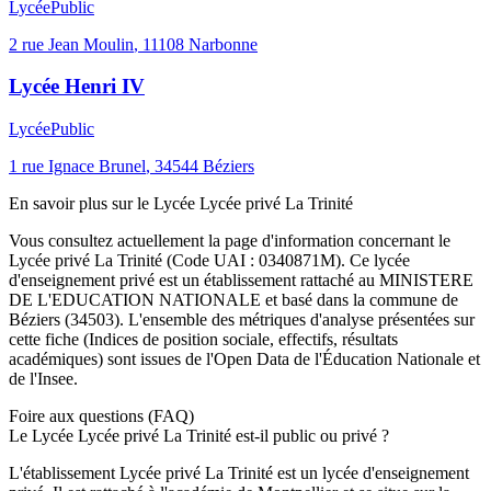
Lycée
Public
2 rue Jean Moulin
,
11108
Narbonne
Lycée Henri IV
Lycée
Public
1 rue Ignace Brunel
,
34544
Béziers
En savoir plus sur le
Lycée
Lycée privé La Trinité
Vous consultez actuellement la page d'information concernant le
Lycée privé La Trinité
(Code UAI :
0340871M
). Ce
lycée
d'enseignement
privé
est un établissement rattaché au
MINISTERE
DE L'EDUCATION NATIONALE
et basé dans la commune de
Béziers
(
34503
). L'ensemble des métriques d'analyse présentées sur
cette fiche (Indices de position sociale, effectifs, résultats
académiques) sont issues de l'Open Data de l'Éducation Nationale et
de l'Insee.
Foire aux questions (FAQ)
Le Lycée Lycée privé La Trinité est-il public ou privé ?
L'établissement Lycée privé La Trinité est un lycée d'enseignement