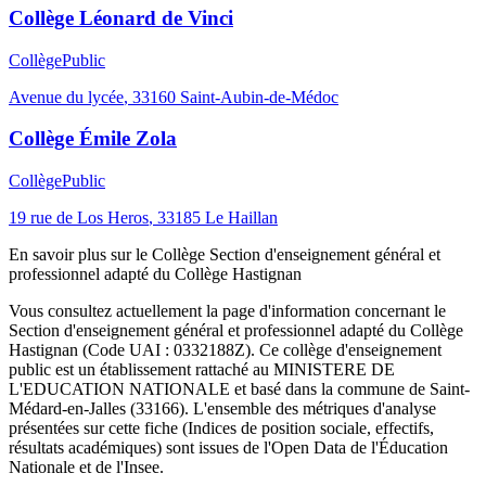
Collège Léonard de Vinci
Collège
Public
Avenue du lycée
,
33160
Saint-Aubin-de-Médoc
Collège Émile Zola
Collège
Public
19 rue de Los Heros
,
33185
Le Haillan
En savoir plus sur le
Collège
Section d'enseignement général et
professionnel adapté du Collège Hastignan
Vous consultez actuellement la page d'information concernant le
Section d'enseignement général et professionnel adapté du Collège
Hastignan
(Code UAI :
0332188Z
). Ce
collège
d'enseignement
public
est un établissement rattaché au
MINISTERE DE
L'EDUCATION NATIONALE
et basé dans la commune de
Saint-
Médard-en-Jalles
(
33166
). L'ensemble des métriques d'analyse
présentées sur cette fiche (Indices de position sociale, effectifs,
résultats académiques) sont issues de l'Open Data de l'Éducation
Nationale et de l'Insee.