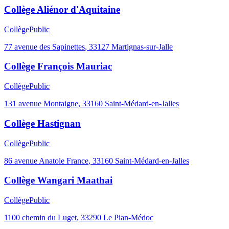
Collège Aliénor d'Aquitaine
Collège
Public
77 avenue des Sapinettes
,
33127
Martignas-sur-Jalle
Collège François Mauriac
Collège
Public
131 avenue Montaigne
,
33160
Saint-Médard-en-Jalles
Collège Hastignan
Collège
Public
86 avenue Anatole France
,
33160
Saint-Médard-en-Jalles
Collège Wangari Maathai
Collège
Public
1100 chemin du Luget
,
33290
Le Pian-Médoc