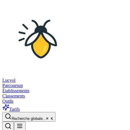
Lucyol
Parcoursup
Établissements
Classements
Outils
Tarifs
Recherche globale...
⌘
K