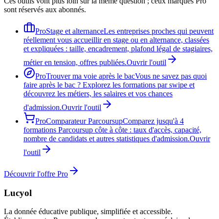
Ces outils vont plus loin sur la même question ; ceux marqués Pro
sont réservés aux abonnés.
Pro
Stage et alternance
Les entreprises proches qui peuvent
réellement vous accueillir en stage ou en alternance, classées
et expliquées : taille, encadrement, plafond légal de stagiaires,
métier en tension, offres publiées.
Ouvrir l'outil
Pro
Trouver ma voie après le bac
Vous ne savez pas quoi
faire après le bac ? Explorez les formations par swipe et
découvrez les métiers, les salaires et vos chances
d'admission.
Ouvrir l'outil
Pro
Comparateur Parcoursup
Comparez jusqu'à 4
formations Parcoursup côte à côte : taux d'accès, capacité,
nombre de candidats et autres statistiques d'admission.
Ouvrir
l'outil
Découvrir l'offre Pro
Lucyol
La donnée éducative publique, simplifiée et accessible.