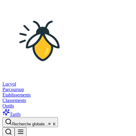
Lucyol
Parcoursup
Établissements
Classements
Outils
Tarifs
Recherche globale...
⌘
K