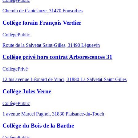
Collège
Public
Chemin de Cantelauze
,
31470
Fonsorbes
Collège forain François Verdier
Collège
Public
Route de la Salvetat Saint-Gilles
,
31490
Léguevin
Collège privé hors contrat Arborescences 31
Collège
Privé
12 bis avenue Léonard de Vinci
,
31880
La Salvetat-Saint-Gilles
Collège Jules Verne
Collège
Public
1 avenue Marcel Pagnol
,
31830
Plaisance-du-Touch
Collège du Bois de la Barthe
Collège
Public