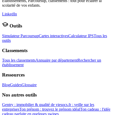
Établissements, Parcoursup, classements : tout pour éclairer la
scolarité de vos enfants.
LinkedIn
Outils
Simulateur Parcoursup
Cartes interactives
Calculateur IPS
Tous les
outils
Classements
Tous les classements
Annuaire par département
Rechercher un
établissement
Ressources
Blog
Guides
Glossaire
Nos autres outils
Gentry : immobilier & qualité de vie
socs.fr : veille sur les
entreprises
Ton prénom : trouvez le prénom idéal
Ton cadeau : l'idée
cadeau parfaite en quelques swipes