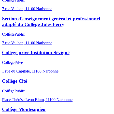
Collège
Public
7 rue Vauban
,
11100
Narbonne
Section d'enseignement général et professionnel
adapté du Collège Jules Ferry
Collège
Public
7 rue Vauban
,
11100
Narbonne
Collège privé Institution Sévigné
Collège
Privé
1 rue du Capitole
,
11100
Narbonne
Collège Cité
Collège
Public
Place Thérèse Léon Blum
,
11100
Narbonne
Collège Montesquieu