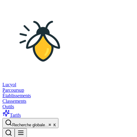
Lucyol
Parcoursup
Établissements
Classements
Outils
Tarifs
Recherche globale...
⌘
K