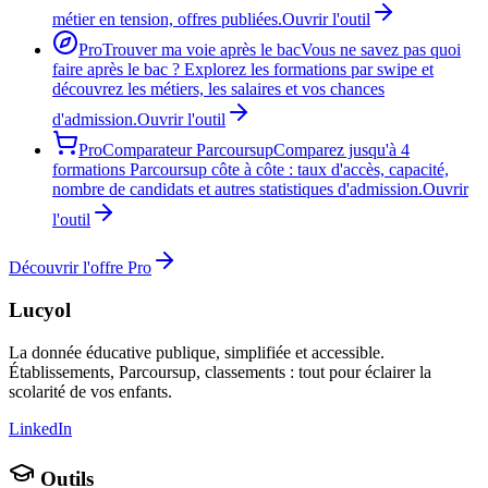
métier en tension, offres publiées.
Ouvrir l'outil
Pro
Trouver ma voie après le bac
Vous ne savez pas quoi
faire après le bac ? Explorez les formations par swipe et
découvrez les métiers, les salaires et vos chances
d'admission.
Ouvrir l'outil
Pro
Comparateur Parcoursup
Comparez jusqu'à 4
formations Parcoursup côte à côte : taux d'accès, capacité,
nombre de candidats et autres statistiques d'admission.
Ouvrir
l'outil
Découvrir l'offre Pro
Lucyol
La donnée éducative publique, simplifiée et accessible.
Établissements, Parcoursup, classements : tout pour éclairer la
scolarité de vos enfants.
LinkedIn
Outils