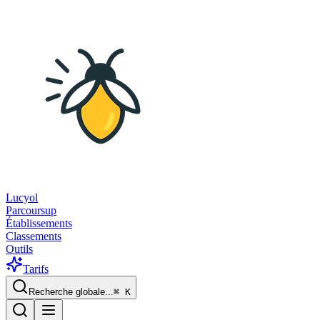
Lucyol
Parcoursup
Établissements
Classements
Outils
Tarifs
Recherche globale...
⌘
K