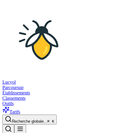
Lucyol
Parcoursup
Établissements
Classements
Outils
Tarifs
Recherche globale...
⌘
K