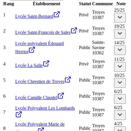
Rang
Établissement
Statut
Commune
Note
25
/
25
Troyes
1
Privé
Lycée Saint-Bernard
10387
19
/
25
Troyes
2
Privé
Lycée Saint-François de Sales
10387
Sainte-
14
/
25
Lycée polyvalent Édouard
3
Public
Savine
Herriot
10362
11
/
25
Troyes
4
Privé
Lycée La Salle
10387
10
/
25
Troyes
5
Public
Lycée Chrestien de Troyes
10387
6
/
25
Troyes
6
Public
Lycée Camille Claudel
10387
6
/
25
Lycée Polyvalent Les Lombards
Troyes
7
Public
10387
4
/
25
Lycée Polyvalent Marie de
Troyes
8
Public
10387