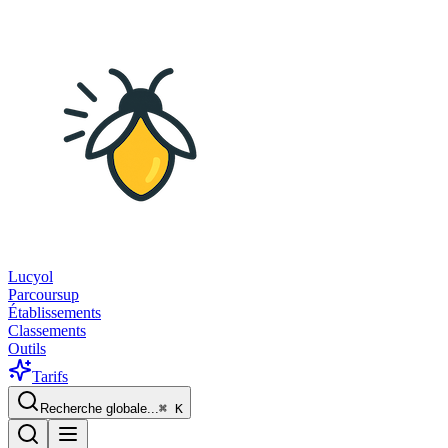
Lucyol
Parcoursup
Établissements
Classements
Outils
Tarifs
Recherche globale...
⌘
K