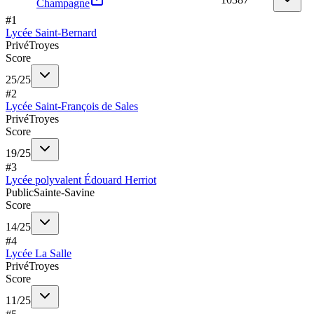
Champagne
#
1
Lycée Saint-Bernard
Privé
Troyes
Score
25
/
25
#
2
Lycée Saint-François de Sales
Privé
Troyes
Score
19
/
25
#
3
Lycée polyvalent Édouard Herriot
Public
Sainte-Savine
Score
14
/
25
#
4
Lycée La Salle
Privé
Troyes
Score
11
/
25