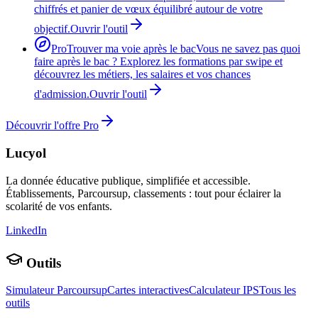
chiffrés et panier de vœux équilibré autour de votre
objectif.
Ouvrir l'outil
Pro
Trouver ma voie après le bac
Vous ne savez pas quoi
faire après le bac ? Explorez les formations par swipe et
découvrez les métiers, les salaires et vos chances
d'admission.
Ouvrir l'outil
Découvrir l'offre Pro
Lucyol
La donnée éducative publique, simplifiée et accessible.
Établissements, Parcoursup, classements : tout pour éclairer la
scolarité de vos enfants.
LinkedIn
Outils
Simulateur Parcoursup
Cartes interactives
Calculateur IPS
Tous les
outils