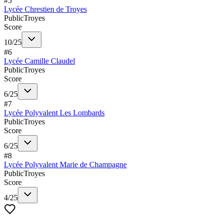
#
5
Lycée Chrestien de Troyes
Public
Troyes
Score
10
/
25
#
6
Lycée Camille Claudel
Public
Troyes
Score
6
/
25
#
7
Lycée Polyvalent Les Lombards
Public
Troyes
Score
6
/
25
#
8
Lycée Polyvalent Marie de Champagne
Public
Troyes
Score
4
/
25