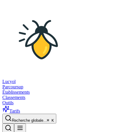
Lucyol
Parcoursup
Établissements
Classements
Outils
Tarifs
Recherche globale...
⌘
K