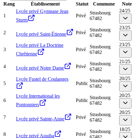
Rang
Établissement
Statut
Commune
Note
24
/
25
Lycée privé Gymnase Jean
Strasbourg
1
Privé
67482
Sturm
23
/
25
Strasbourg
2
Privé
Lycée privé Saint-Étienne
67482
23
/
25
Lycée privé La Doctrine
Strasbourg
3
Privé
67482
Chrétienne
21
/
25
Strasbourg
4
Privé
Lycée privé Notre Dame
67482
20
/
25
Lycée Fustel de Coulanges
Strasbourg
5
Public
67482
20
/
25
Lycée International les
Strasbourg
6
Public
67482
Pontonniers
20
/
25
Strasbourg
7
Privé
Lycée privé Sainte-Anne
67482
18
/
25
Strasbourg
8
Privé
Lycée privé Aquiba
67482