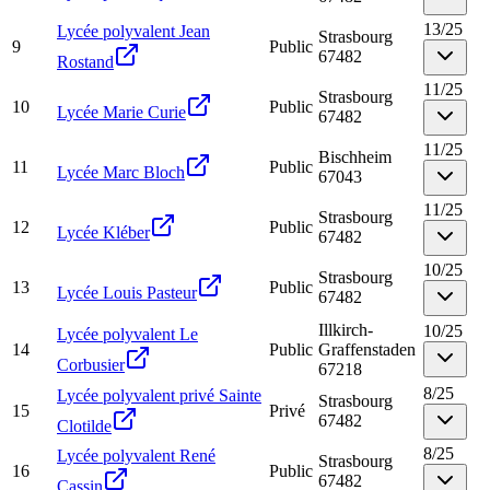
13
/
25
Lycée polyvalent Jean
Strasbourg
9
Public
67482
Rostand
11
/
25
Strasbourg
10
Public
Lycée Marie Curie
67482
11
/
25
Bischheim
11
Public
Lycée Marc Bloch
67043
11
/
25
Strasbourg
12
Public
Lycée Kléber
67482
10
/
25
Strasbourg
13
Public
Lycée Louis Pasteur
67482
Illkirch-
10
/
25
Lycée polyvalent Le
14
Public
Graffenstaden
Corbusier
67218
8
/
25
Lycée polyvalent privé Sainte
Strasbourg
15
Privé
67482
Clotilde
8
/
25
Lycée polyvalent René
Strasbourg
16
Public
67482
Cassin