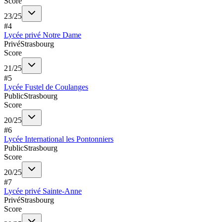
Score
23
/
25
#
4
Lycée privé Notre Dame
Privé
Strasbourg
Score
21
/
25
#
5
Lycée Fustel de Coulanges
Public
Strasbourg
Score
20
/
25
#
6
Lycée International les Pontonniers
Public
Strasbourg
Score
20
/
25
#
7
Lycée privé Sainte-Anne
Privé
Strasbourg
Score