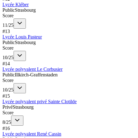
Lycée Kléber
Public
Strasbourg
Score
11
/
25
#
13
Lycée Louis Pasteur
Public
Strasbourg
Score
10
/
25
#
14
Lycée polyvalent Le Corbusier
Public
Illkirch-Graffenstaden
Score
10
/
25
#
15
Lycée polyvalent privé Sainte Clotilde
Privé
Strasbourg
Score
8
/
25
#
16
Lycée polyvalent René Cassin