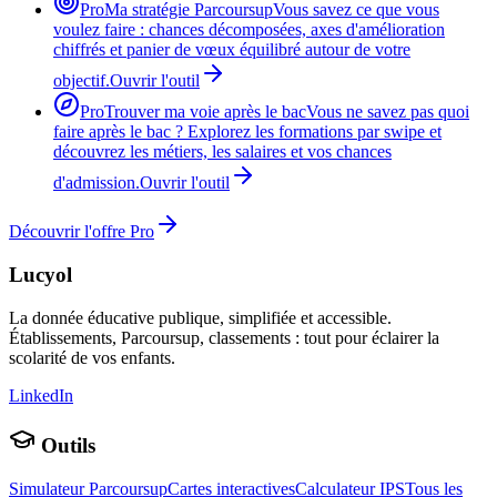
Pro
Ma stratégie Parcoursup
Vous savez ce que vous
voulez faire : chances décomposées, axes d'amélioration
chiffrés et panier de vœux équilibré autour de votre
objectif.
Ouvrir l'outil
Pro
Trouver ma voie après le bac
Vous ne savez pas quoi
faire après le bac ? Explorez les formations par swipe et
découvrez les métiers, les salaires et vos chances
d'admission.
Ouvrir l'outil
Découvrir l'offre Pro
Lucyol
La donnée éducative publique, simplifiée et accessible.
Établissements, Parcoursup, classements : tout pour éclairer la
scolarité de vos enfants.
LinkedIn
Outils
Simulateur Parcoursup
Cartes interactives
Calculateur IPS
Tous les