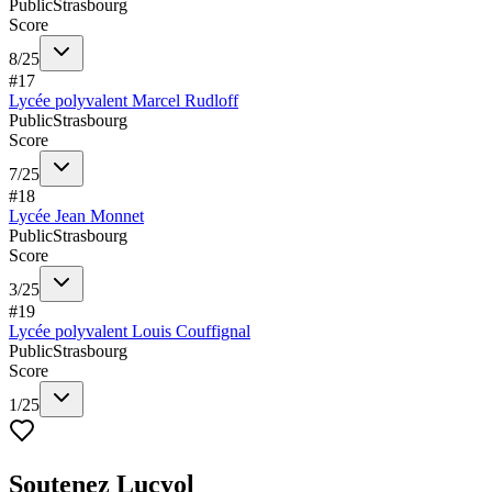
Public
Strasbourg
Score
8
/
25
#
17
Lycée polyvalent Marcel Rudloff
Public
Strasbourg
Score
7
/
25
#
18
Lycée Jean Monnet
Public
Strasbourg
Score
3
/
25
#
19
Lycée polyvalent Louis Couffignal
Public
Strasbourg
Score
1
/
25
Soutenez Lucyol