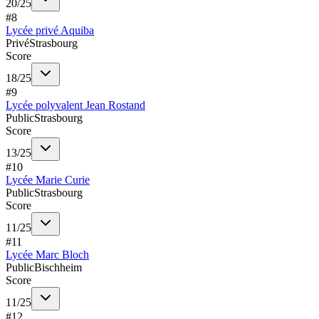
20
/
25
#
8
Lycée privé Aquiba
Privé
Strasbourg
Score
18
/
25
#
9
Lycée polyvalent Jean Rostand
Public
Strasbourg
Score
13
/
25
#
10
Lycée Marie Curie
Public
Strasbourg
Score
11
/
25
#
11
Lycée Marc Bloch
Public
Bischheim
Score
11
/
25
#
12