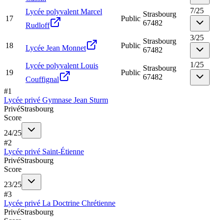
7
/
25
Lycée polyvalent Marcel
Strasbourg
17
Public
67482
Rudloff
3
/
25
Strasbourg
18
Public
Lycée Jean Monnet
67482
1
/
25
Lycée polyvalent Louis
Strasbourg
19
Public
67482
Couffignal
#
1
Lycée privé Gymnase Jean Sturm
Privé
Strasbourg
Score
24
/
25
#
2
Lycée privé Saint-Étienne
Privé
Strasbourg
Score
23
/
25
#
3
Lycée privé La Doctrine Chrétienne
Privé
Strasbourg