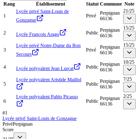
Rang
Établissement
Statut
Commune
Note
21
/
25
Lycée privé Saint-Louis de
Perpignan
1
Privé
66136
Gonzague
15
/
25
Perpignan
2
Public
Lycée François Arago
66136
15
/
25
Lycée privé Notre-Dame du Bon
Perpignan
3
Privé
66136
Secours
10
/
25
Perpignan
4
Public
Lycée polyvalent Jean Lurçat
66136
7
/
25
Lycée polyvalent Aristide Maillol
Perpignan
5
Public
66136
2
/
25
Lycée polyvalent Pablo Picasso
Perpignan
6
Public
66136
#
1
Lycée privé Saint-Louis de Gonzague
Privé
Perpignan
Score