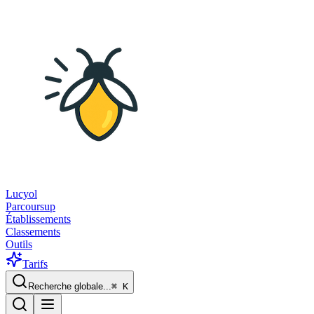
Lucyol
Parcoursup
Établissements
Classements
Outils
Tarifs
Recherche globale...
⌘
K