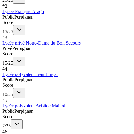
21
/
25
#
2
Lycée François Arago
Public
Perpignan
Score
15
/
25
#
3
Lycée privé Notre-Dame du Bon Secours
Privé
Perpignan
Score
15
/
25
#
4
Lycée polyvalent Jean Lurçat
Public
Perpignan
Score
10
/
25
#
5
Lycée polyvalent Aristide Maillol
Public
Perpignan
Score
7
/
25
#
6