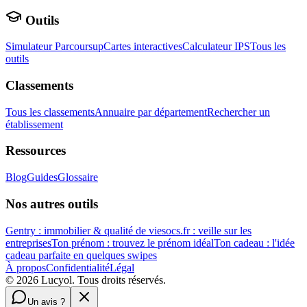
Outils
Simulateur Parcoursup
Cartes interactives
Calculateur IPS
Tous les
outils
Classements
Tous les classements
Annuaire par département
Rechercher un
établissement
Ressources
Blog
Guides
Glossaire
Nos autres outils
Gentry : immobilier & qualité de vie
socs.fr : veille sur les
entreprises
Ton prénom : trouvez le prénom idéal
Ton cadeau : l'idée
cadeau parfaite en quelques swipes
À propos
Confidentialité
Légal
©
2026
Lucyol. Tous droits réservés.
Un avis ?