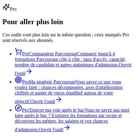
Pro
Pour aller plus loin
Ces outils vont plus loin sur la même question ; ceux marqués Pro
sont réservés aux abonnés.
Pro
Comparateur Parcoursup
Comparez jusqu'à 4
formations Parcoursup côte à côte : taux d'accès, capacité,
nombre de candidats et autres statistiques d'admission.
Ouvrir
l'outil
Pro
Ma stratégie Parcoursup
Vous savez ce que vous
voulez faire : chances décomposées, axes d'amélioration
chiffrés et panier de vœux équilibré autour de votre
objectif.
Ouvrir l'outil
Pro
Trouver ma voie après le bac
Vous ne savez pas quoi
faire après le bac ? Explorez les formations par swipe et
découvrez les métiers, les salaires et vos chances
d'admission.
Ouvrir l'outil