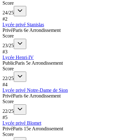
Score
24
/
25
#
2
Lycée privé Stanislas
Privé
Paris 6e Arrondissement
Score
23
/
25
#
3
Lycée Henri-IV
Public
Paris 5e Arrondissement
Score
22
/
25
#
4
Lycée privé Notre-Dame de Sion
Privé
Paris 6e Arrondissement
Score
22
/
25
#
5
Lycée privé Blomet
Privé
Paris 15e Arrondissement
Score