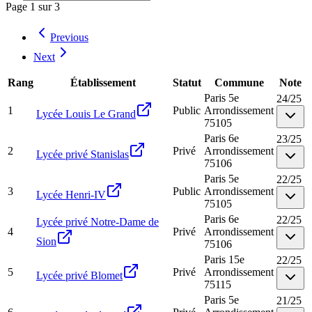
Page
1
sur
3
Previous
Next
Rang
Établissement
Statut
Commune
Note
Paris 5e
24
/
25
1
Public
Arrondissement
Lycée Louis Le Grand
75105
Paris 6e
23
/
25
2
Privé
Arrondissement
Lycée privé Stanislas
75106
Paris 5e
22
/
25
3
Public
Arrondissement
Lycée Henri-IV
75105
Paris 6e
22
/
25
Lycée privé Notre-Dame de
4
Privé
Arrondissement
Sion
75106
Paris 15e
22
/
25
5
Privé
Arrondissement
Lycée privé Blomet
75115
Paris 5e
21
/
25