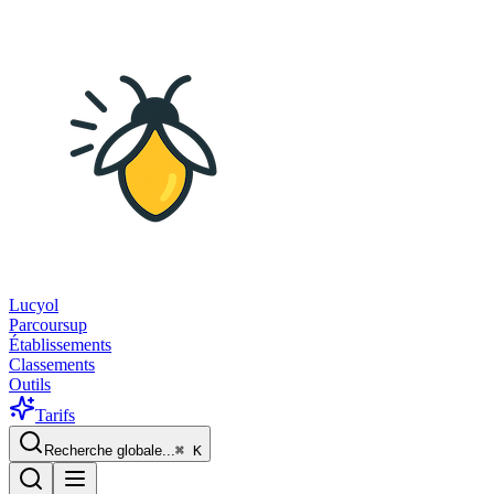
Lucyol
Parcoursup
Établissements
Classements
Outils
Tarifs
Recherche globale...
⌘
K