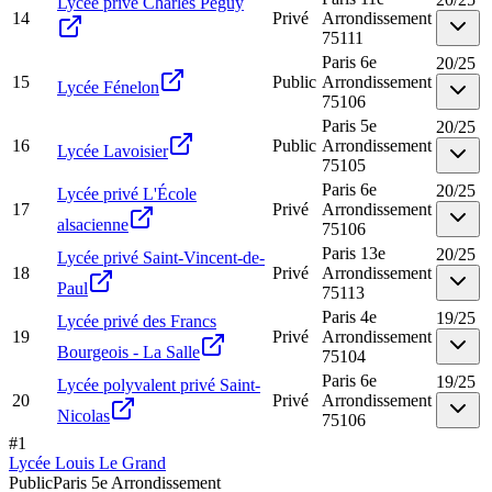
Lycée privé Charles Péguy
14
Privé
Arrondissement
75111
Paris 6e
20
/
25
15
Public
Arrondissement
Lycée Fénelon
75106
Paris 5e
20
/
25
16
Public
Arrondissement
Lycée Lavoisier
75105
Paris 6e
20
/
25
Lycée privé L'École
17
Privé
Arrondissement
alsacienne
75106
Paris 13e
20
/
25
Lycée privé Saint-Vincent-de-
18
Privé
Arrondissement
Paul
75113
Paris 4e
19
/
25
Lycée privé des Francs
19
Privé
Arrondissement
Bourgeois - La Salle
75104
Paris 6e
19
/
25
Lycée polyvalent privé Saint-
20
Privé
Arrondissement
Nicolas
75106
#
1
Lycée Louis Le Grand
Public
Paris 5e Arrondissement