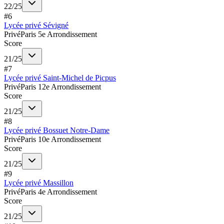
22
/
25
#
6
Lycée privé Sévigné
Privé
Paris 5e Arrondissement
Score
21
/
25
#
7
Lycée privé Saint-Michel de Picpus
Privé
Paris 12e Arrondissement
Score
21
/
25
#
8
Lycée privé Bossuet Notre-Dame
Privé
Paris 10e Arrondissement
Score
21
/
25
#
9
Lycée privé Massillon
Privé
Paris 4e Arrondissement
Score
21
/
25