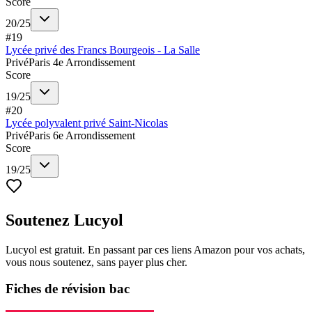
Score
20
/
25
#
19
Lycée privé des Francs Bourgeois - La Salle
Privé
Paris 4e Arrondissement
Score
19
/
25
#
20
Lycée polyvalent privé Saint-Nicolas
Privé
Paris 6e Arrondissement
Score
19
/
25
Soutenez Lucyol
Lucyol est gratuit. En passant par ces liens Amazon pour vos achats,
vous nous soutenez, sans payer plus cher.
Fiches de révision bac