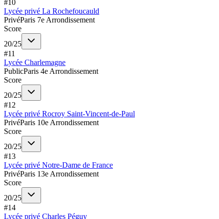
#
10
Lycée privé La Rochefoucauld
Privé
Paris 7e Arrondissement
Score
20
/
25
#
11
Lycée Charlemagne
Public
Paris 4e Arrondissement
Score
20
/
25
#
12
Lycée privé Rocroy Saint-Vincent-de-Paul
Privé
Paris 10e Arrondissement
Score
20
/
25
#
13
Lycée privé Notre-Dame de France
Privé
Paris 13e Arrondissement
Score
20
/
25
#
14
Lycée privé Charles Péguy