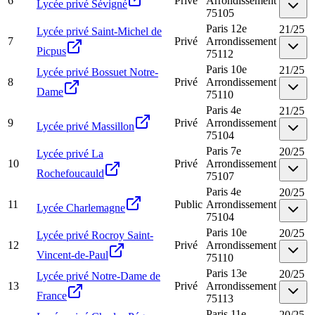
6
Privé
Arrondissement
Lycée privé Sévigné
75105
Paris 12e
21
/
25
Lycée privé Saint-Michel de
7
Privé
Arrondissement
Picpus
75112
Paris 10e
21
/
25
Lycée privé Bossuet Notre-
8
Privé
Arrondissement
Dame
75110
Paris 4e
21
/
25
9
Privé
Arrondissement
Lycée privé Massillon
75104
Paris 7e
20
/
25
Lycée privé La
10
Privé
Arrondissement
Rochefoucauld
75107
Paris 4e
20
/
25
11
Public
Arrondissement
Lycée Charlemagne
75104
Paris 10e
20
/
25
Lycée privé Rocroy Saint-
12
Privé
Arrondissement
Vincent-de-Paul
75110
Paris 13e
20
/
25
Lycée privé Notre-Dame de
13
Privé
Arrondissement
France
75113
Paris 11e
20
/
25