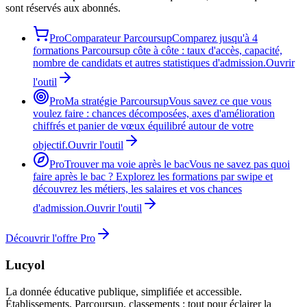
sont réservés aux abonnés.
Pro
Comparateur Parcoursup
Comparez jusqu'à 4
formations Parcoursup côte à côte : taux d'accès, capacité,
nombre de candidats et autres statistiques d'admission.
Ouvrir
l'outil
Pro
Ma stratégie Parcoursup
Vous savez ce que vous
voulez faire : chances décomposées, axes d'amélioration
chiffrés et panier de vœux équilibré autour de votre
objectif.
Ouvrir l'outil
Pro
Trouver ma voie après le bac
Vous ne savez pas quoi
faire après le bac ? Explorez les formations par swipe et
découvrez les métiers, les salaires et vos chances
d'admission.
Ouvrir l'outil
Découvrir l'offre Pro
Lucyol
La donnée éducative publique, simplifiée et accessible.
Établissements, Parcoursup, classements : tout pour éclairer la