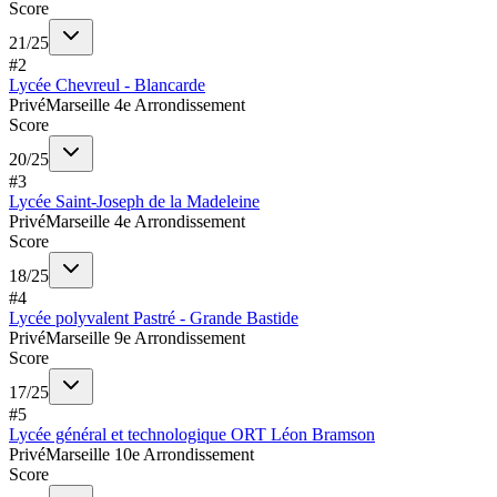
Score
21
/
25
#
2
Lycée Chevreul - Blancarde
Privé
Marseille 4e Arrondissement
Score
20
/
25
#
3
Lycée Saint-Joseph de la Madeleine
Privé
Marseille 4e Arrondissement
Score
18
/
25
#
4
Lycée polyvalent Pastré - Grande Bastide
Privé
Marseille 9e Arrondissement
Score
17
/
25
#
5
Lycée général et technologique ORT Léon Bramson
Privé
Marseille 10e Arrondissement
Score