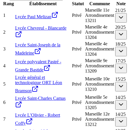
Rang
Établissement
Statut
Commune
Note
Marseille 11e
21
/
25
1
Privé
Arrondissement
Lycée Paul Melizan
13211
Marseille 4e
20
/
25
Lycée Chevreul - Blancarde
2
Privé
Arrondissement
13204
Marseille 4e
18
/
25
Lycée Saint-Joseph de la
3
Privé
Arrondissement
Madeleine
13204
Marseille 9e
17
/
25
Lycée polyvalent Pastré -
4
Privé
Arrondissement
Grande Bastide
13209
Lycée général et
Marseille 10e
15
/
25
technologique ORT Léon
5
Privé
Arrondissement
13210
Bramson
Marseille 5e
14
/
25
Lycée Saint-Charles Camas
6
Privé
Arrondissement
13205
Marseille 12e
14
/
25
Lycée L'Olivier - Robert
7
Privé
Arrondissement
Coffy
13212