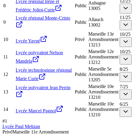
12
/
25
Lycée régional Irène et
Aubagne
8
Public
13005
Frédéric Joliot-Curie
11
/
25
Lycée régional Monte-Cristo
Allauch
9
Public
13002
Marseille 13e
10
/
25
10
Privé
Arrondissement
Lycée Yavné
13213
Marseille 12e
10
/
25
Lycée polyvalent Nelson
11
Public
Arrondissement
Mandela
13212
Marseille 5e
8
/
25
Lycée technologique régional
12
Public
Arrondissement
Marie Curie
13205
Marseille 10e
7
/
25
Lycée polyvalent Jean Perrin
13
Public
Arrondissement
13210
Marseille 10e
6
/
25
14
Public
Arrondissement
Lycée Marcel Pagnol
13210
#
1
Lycée Paul Melizan
Privé
Marseille 11e Arrondissement