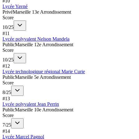
#
10
Lycée Yavné
Privé
Marseille 13e Arrondissement
Score
10
/
25
#
11
Lycée polyvalent Nelson Mandela
Public
Marseille 12e Arrondissement
Score
10
/
25
#
12
Lycée technologique régional Marie Curie
Public
Marseille 5e Arrondissement
Score
8
/
25
#
13
Lycée polyvalent Jean Perrin
Public
Marseille 10e Arrondissement
Score
7
/
25
#
14
Lycée Marcel Pagnol