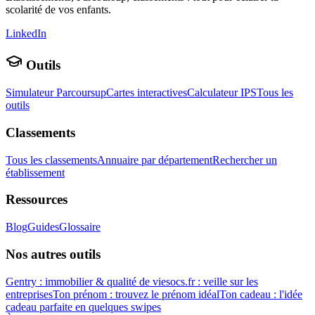
scolarité de vos enfants.
LinkedIn
Outils
Simulateur Parcoursup
Cartes interactives
Calculateur IPS
Tous les
outils
Classements
Tous les classements
Annuaire par département
Rechercher un
établissement
Ressources
Blog
Guides
Glossaire
Nos autres outils
Gentry : immobilier & qualité de vie
socs.fr : veille sur les
entreprises
Ton prénom : trouvez le prénom idéal
Ton cadeau : l'idée
cadeau parfaite en quelques swipes