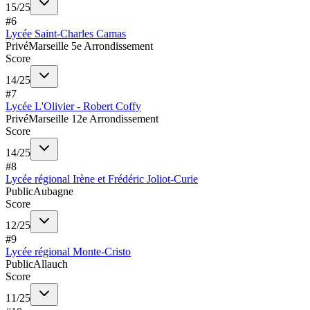
15
/
25
#
6
Lycée Saint-Charles Camas
Privé
Marseille 5e Arrondissement
Score
14
/
25
#
7
Lycée L'Olivier - Robert Coffy
Privé
Marseille 12e Arrondissement
Score
14
/
25
#
8
Lycée régional Irène et Frédéric Joliot-Curie
Public
Aubagne
Score
12
/
25
#
9
Lycée régional Monte-Cristo
Public
Allauch
Score
11
/
25