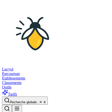
Lucyol
Parcoursup
Établissements
Classements
Outils
Tarifs
Recherche globale...
⌘
K