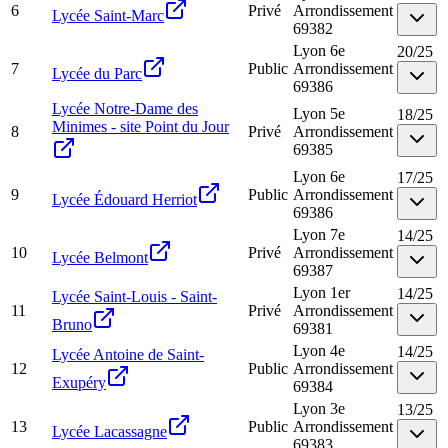
6
Privé
Arrondissement
Lycée Saint-Marc
69382
Lyon 6e
20
/
25
7
Public
Arrondissement
Lycée du Parc
69386
Lycée Notre-Dame des
Lyon 5e
18
/
25
Minimes - site Point du Jour
8
Privé
Arrondissement
69385
Lyon 6e
17
/
25
9
Public
Arrondissement
Lycée Édouard Herriot
69386
Lyon 7e
14
/
25
10
Privé
Arrondissement
Lycée Belmont
69387
Lyon 1er
14
/
25
Lycée Saint-Louis - Saint-
11
Privé
Arrondissement
Bruno
69381
Lyon 4e
14
/
25
Lycée Antoine de Saint-
12
Public
Arrondissement
Exupéry
69384
Lyon 3e
13
/
25
13
Public
Arrondissement
Lycée Lacassagne
69383