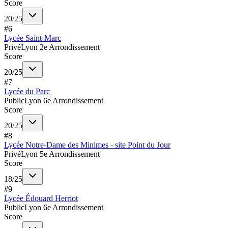
Score
20
/
25
#
6
Lycée Saint-Marc
Privé
Lyon 2e Arrondissement
Score
20
/
25
#
7
Lycée du Parc
Public
Lyon 6e Arrondissement
Score
20
/
25
#
8
Lycée Notre-Dame des Minimes - site Point du Jour
Privé
Lyon 5e Arrondissement
Score
18
/
25
#
9
Lycée Édouard Herriot
Public
Lyon 6e Arrondissement
Score