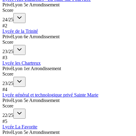
Privé
Lyon 5e Arrondissement
Score
24
/
25
#
2
Lycée de la Trinité
Privé
Lyon 6e Arrondissement
Score
23
/
25
#
3
Lycée les Chartreux
Privé
Lyon 1er Arrondissement
Score
23
/
25
#
4
Lycée général et technologique privé Sainte Marie
Privé
Lyon 5e Arrondissement
Score
22
/
25
#
5
Lycée La Favorite
Privé
Lyon 5e Arrondissement