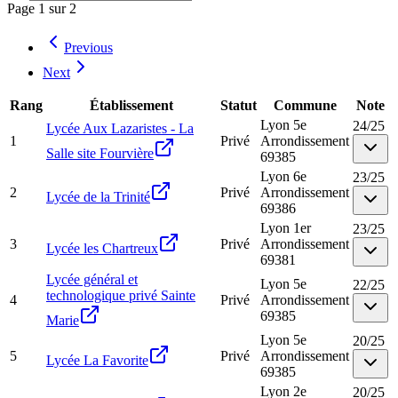
Page
1
sur
2
Previous
Next
Rang
Établissement
Statut
Commune
Note
Lyon 5e
24
/
25
Lycée Aux Lazaristes - La
1
Privé
Arrondissement
Salle site Fourvière
69385
Lyon 6e
23
/
25
2
Privé
Arrondissement
Lycée de la Trinité
69386
Lyon 1er
23
/
25
3
Privé
Arrondissement
Lycée les Chartreux
69381
Lycée général et
Lyon 5e
22
/
25
technologique privé Sainte
4
Privé
Arrondissement
69385
Marie
Lyon 5e
20
/
25
5
Privé
Arrondissement
Lycée La Favorite
69385
Lyon 2e
20
/
25