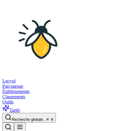
Lucyol
Parcoursup
Établissements
Classements
Outils
Tarifs
Recherche globale...
⌘
K