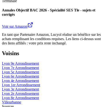
Terminale
Annales Objectif BAC 2026 - Spécialité SES Tle - sujets et
corrigés
Voir sur Amazon
En tant que Partenaire Amazon, Lucyol réalise un bénéfice sur les
achats remplissant les conditions requises. Les liens ci-dessus sont
des liens affiliés : votre prix reste inchangé.
Voisins
Lyon 9e Arrondissement
Lyon 7e Arrondissement
Lyon 5e Arrondissement
Lyon 6e Arrondissement
Lyon 4e Arrondissement
Lyon 1er Arrondissement
Lyon 3e Arrondissement
Lyon 2e Arrondissement
Lyon 8e Arrondissement
Villeurbanne
Sources