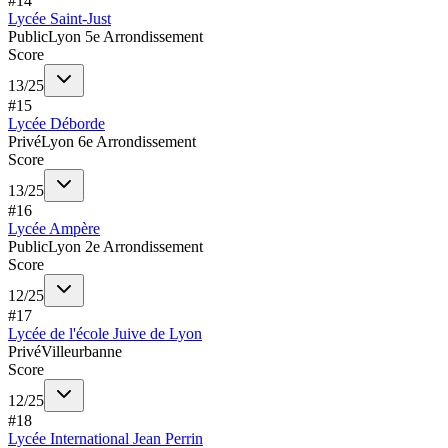
#
14
Lycée Saint-Just
Public
Lyon 5e Arrondissement
Score
13
/
25
#
15
Lycée Déborde
Privé
Lyon 6e Arrondissement
Score
13
/
25
#
16
Lycée Ampère
Public
Lyon 2e Arrondissement
Score
12
/
25
#
17
Lycée de l'école Juive de Lyon
Privé
Villeurbanne
Score
12
/
25
#
18
Lycée International Jean Perrin