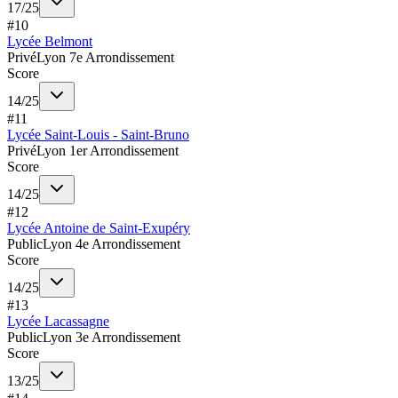
17
/
25
#
10
Lycée Belmont
Privé
Lyon 7e Arrondissement
Score
14
/
25
#
11
Lycée Saint-Louis - Saint-Bruno
Privé
Lyon 1er Arrondissement
Score
14
/
25
#
12
Lycée Antoine de Saint-Exupéry
Public
Lyon 4e Arrondissement
Score
14
/
25
#
13
Lycée Lacassagne
Public
Lyon 3e Arrondissement
Score
13
/
25