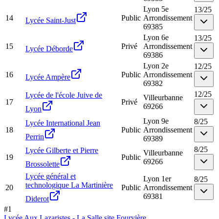
Lyon 5e
13
/
25
14
Public
Arrondissement
Lycée Saint-Just
69385
Lyon 6e
13
/
25
15
Privé
Arrondissement
Lycée Déborde
69386
Lyon 2e
12
/
25
16
Public
Arrondissement
Lycée Ampère
69382
12
/
25
Lycée de l'école Juive de
Villeurbanne
17
Privé
69266
Lyon
Lyon 9e
8
/
25
Lycée International Jean
18
Public
Arrondissement
Perrin
69389
8
/
25
Lycée Gilberte et Pierre
Villeurbanne
19
Public
69266
Brossolette
Lycée général et
Lyon 1er
8
/
25
technologique La Martinière
20
Public
Arrondissement
69381
Diderot
#
1
Lycée Aux Lazaristes - La Salle site Fourvière