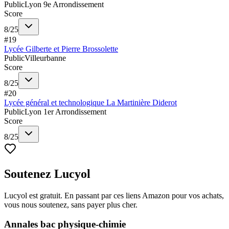
Public
Lyon 9e Arrondissement
Score
8
/
25
#
19
Lycée Gilberte et Pierre Brossolette
Public
Villeurbanne
Score
8
/
25
#
20
Lycée général et technologique La Martinière Diderot
Public
Lyon 1er Arrondissement
Score
8
/
25
Soutenez Lucyol
Lucyol est gratuit. En passant par ces liens Amazon pour vos achats,
vous nous soutenez, sans payer plus cher.
Annales bac physique-chimie