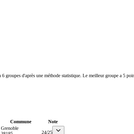
 6 groupes d'après une méthode statistique. Le meilleur groupe a 5 poin
Commune
Note
Grenoble
24
/
25
38185