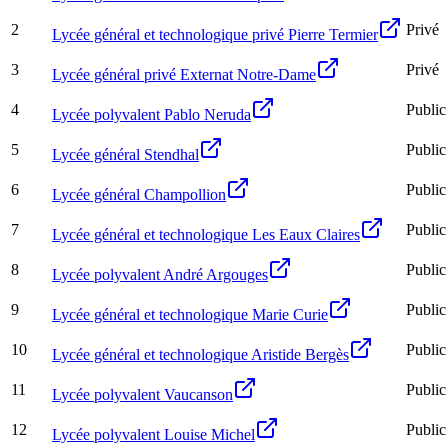
2
Privé
Lycée général et technologique privé Pierre Termier
3
Privé
Lycée général privé Externat Notre-Dame
4
Public
Lycée polyvalent Pablo Neruda
5
Public
Lycée général Stendhal
6
Public
Lycée général Champollion
7
Public
Lycée général et technologique Les Eaux Claires
8
Public
Lycée polyvalent André Argouges
9
Public
Lycée général et technologique Marie Curie
10
Public
Lycée général et technologique Aristide Bergès
11
Public
Lycée polyvalent Vaucanson
12
Public
Lycée polyvalent Louise Michel