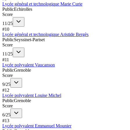
Lycée général et technologique Marie Curie
Public
Echirolles
Score
11
/
25
#
10
Lycée général et technologique Aristide Bergès
Public
Seyssinet-Pariset
Score
11
/
25
#
11
Lycée polyvalent Vaucanson
Public
Grenoble
Score
9
/
25
#
12
Lycée polyvalent Louise Michel
Public
Grenoble
Score
6
/
25
#
13
Lycée polyvalent Emmanuel Mounier