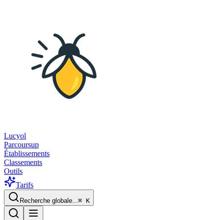
Lucyol
Parcoursup
Établissements
Classements
Outils
Tarifs
Recherche globale...
⌘
K