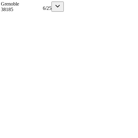
Grenoble
6
/
25
38185