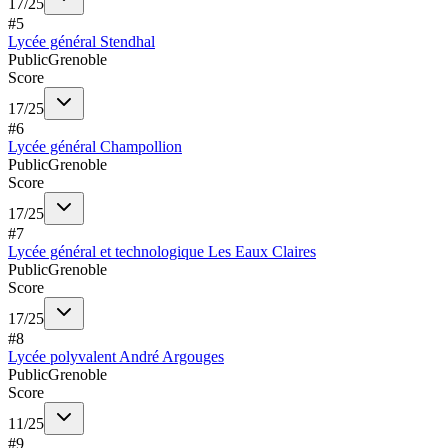
17
/
25
#
5
Lycée général Stendhal
Public
Grenoble
Score
17
/
25
#
6
Lycée général Champollion
Public
Grenoble
Score
17
/
25
#
7
Lycée général et technologique Les Eaux Claires
Public
Grenoble
Score
17
/
25
#
8
Lycée polyvalent André Argouges
Public
Grenoble
Score
11
/
25
#
9