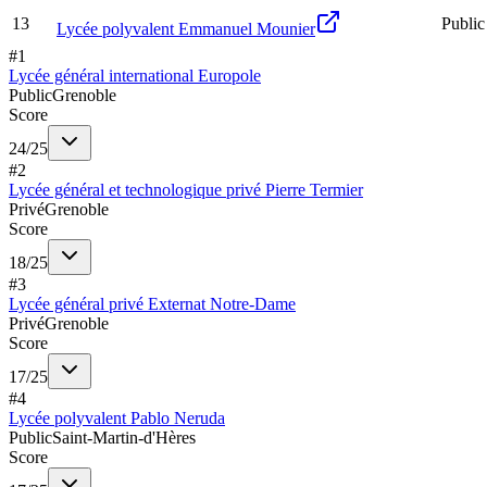
13
Public
Lycée polyvalent Emmanuel Mounier
#
1
Lycée général international Europole
Public
Grenoble
Score
24
/
25
#
2
Lycée général et technologique privé Pierre Termier
Privé
Grenoble
Score
18
/
25
#
3
Lycée général privé Externat Notre-Dame
Privé
Grenoble
Score
17
/
25
#
4
Lycée polyvalent Pablo Neruda
Public
Saint-Martin-d'Hères
Score