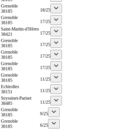
Grenoble
18
/
25
38185
Grenoble
17
/
25
38185
Saint-Martin-d'Hères
17
/
25
38421
Grenoble
17
/
25
38185
Grenoble
17
/
25
38185
Grenoble
17
/
25
38185
Grenoble
11
/
25
38185
Echirolles
11
/
25
38151
Seyssinet-Pariset
11
/
25
38485
Grenoble
9
/
25
38185
Grenoble
6
/
25
38185