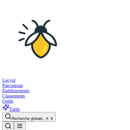
Lucyol
Parcoursup
Établissements
Classements
Outils
Tarifs
Recherche globale...
⌘
K