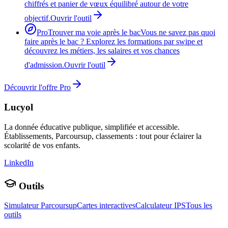
chiffrés et panier de vœux équilibré autour de votre
objectif.
Ouvrir l'outil
Pro
Trouver ma voie après le bac
Vous ne savez pas quoi
faire après le bac ? Explorez les formations par swipe et
découvrez les métiers, les salaires et vos chances
d'admission.
Ouvrir l'outil
Découvrir l'offre Pro
Lucyol
La donnée éducative publique, simplifiée et accessible.
Établissements, Parcoursup, classements : tout pour éclairer la
scolarité de vos enfants.
LinkedIn
Outils
Simulateur Parcoursup
Cartes interactives
Calculateur IPS
Tous les
outils