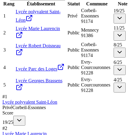
Rang
Établissement
Statut
Commune
Note
Corbeil-
19
/
25
Lycée polyvalent Saint-
1
Privé
Essonnes
Léon
91174
11
/
25
Lycée Marie Laurencin
Mennecy
2
Public
91386
Corbeil-
8
/
25
Lycée Robert Doisneau
3
Public
Essonnes
91174
Evry-
6
/
25
4
Public
Courcouronnes
Lycée Parc des Loges
91228
Evry-
4
/
25
Lycée Georges Brassens
5
Public
Courcouronnes
91228
#
1
Lycée polyvalent Saint-Léon
Privé
Corbeil-Essonnes
Score
19
/
25
#
2
Lycée Marie Laurencin