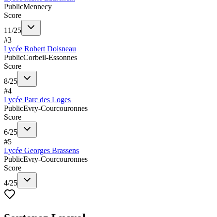
Public
Mennecy
Score
11
/
25
#
3
Lycée Robert Doisneau
Public
Corbeil-Essonnes
Score
8
/
25
#
4
Lycée Parc des Loges
Public
Evry-Courcouronnes
Score
6
/
25
#
5
Lycée Georges Brassens
Public
Evry-Courcouronnes
Score
4
/
25