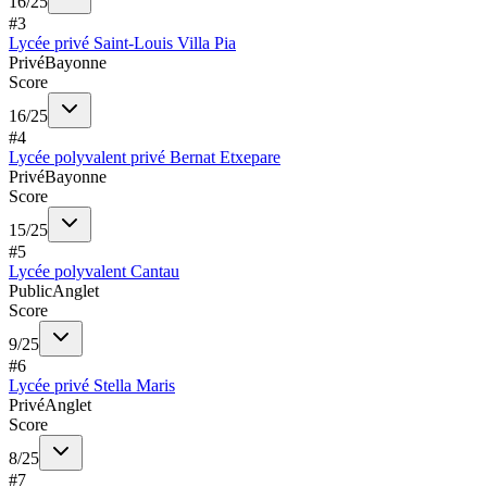
16
/
25
#
3
Lycée privé Saint-Louis Villa Pia
Privé
Bayonne
Score
16
/
25
#
4
Lycée polyvalent privé Bernat Etxepare
Privé
Bayonne
Score
15
/
25
#
5
Lycée polyvalent Cantau
Public
Anglet
Score
9
/
25
#
6
Lycée privé Stella Maris
Privé
Anglet
Score
8
/
25
#
7