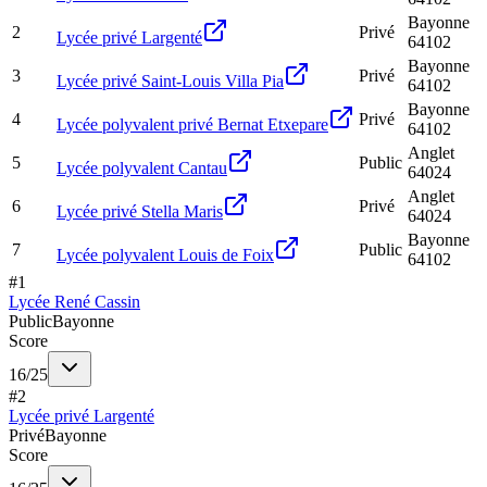
Bayonne
2
Privé
Lycée privé Largenté
64102
Bayonne
3
Privé
Lycée privé Saint-Louis Villa Pia
64102
Bayonne
4
Privé
Lycée polyvalent privé Bernat Etxepare
64102
Anglet
5
Public
Lycée polyvalent Cantau
64024
Anglet
6
Privé
Lycée privé Stella Maris
64024
Bayonne
7
Public
Lycée polyvalent Louis de Foix
64102
#
1
Lycée René Cassin
Public
Bayonne
Score
16
/
25
#
2
Lycée privé Largenté
Privé
Bayonne
Score