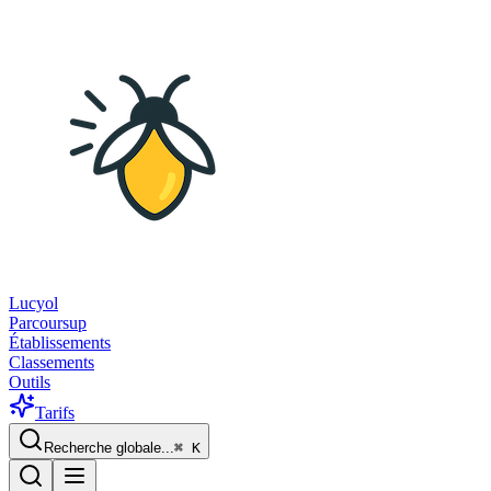
Lucyol
Parcoursup
Établissements
Classements
Outils
Tarifs
Recherche globale...
⌘
K