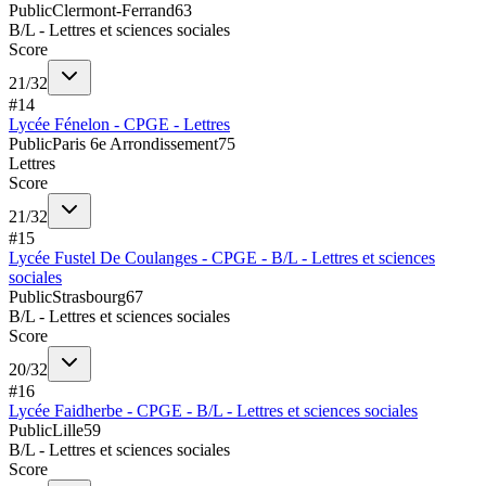
Public
Clermont-Ferrand
63
B/L - Lettres et sciences sociales
Score
21
/
32
#
14
Lycée Fénelon - CPGE - Lettres
Public
Paris 6e Arrondissement
75
Lettres
Score
21
/
32
#
15
Lycée Fustel De Coulanges - CPGE - B/L - Lettres et sciences
sociales
Public
Strasbourg
67
B/L - Lettres et sciences sociales
Score
20
/
32
#
16
Lycée Faidherbe - CPGE - B/L - Lettres et sciences sociales
Public
Lille
59
B/L - Lettres et sciences sociales
Score