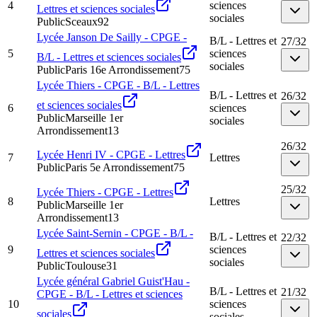
4
sciences
Lettres et sciences sociales
sociales
Public
Sceaux
92
Lycée Janson De Sailly - CPGE -
B/L - Lettres et
27
/
32
5
sciences
B/L - Lettres et sciences sociales
sociales
Public
Paris 16e Arrondissement
75
Lycée Thiers - CPGE - B/L - Lettres
B/L - Lettres et
26
/
32
et sciences sociales
6
sciences
Public
Marseille 1er
sociales
Arrondissement
13
26
/
32
Lycée Henri IV - CPGE - Lettres
7
Lettres
Public
Paris 5e Arrondissement
75
25
/
32
Lycée Thiers - CPGE - Lettres
8
Lettres
Public
Marseille 1er
Arrondissement
13
Lycée Saint-Sernin - CPGE - B/L -
B/L - Lettres et
22
/
32
9
sciences
Lettres et sciences sociales
sociales
Public
Toulouse
31
Lycée général Gabriel Guist'Hau -
B/L - Lettres et
21
/
32
CPGE - B/L - Lettres et sciences
10
sciences
sociales
sociales