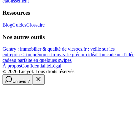
établissement
Ressources
Blog
Guides
Glossaire
Nos autres outils
Gentry : immobilier & qualité de vie
socs.fr : veille sur les
entreprises
Ton prénom : trouvez le prénom idéal
Ton cadeau : l'idée
cadeau parfaite en quelques swipes
À propos
Confidentialité
Légal
©
2026
Lucyol. Tous droits réservés.
Un avis ?