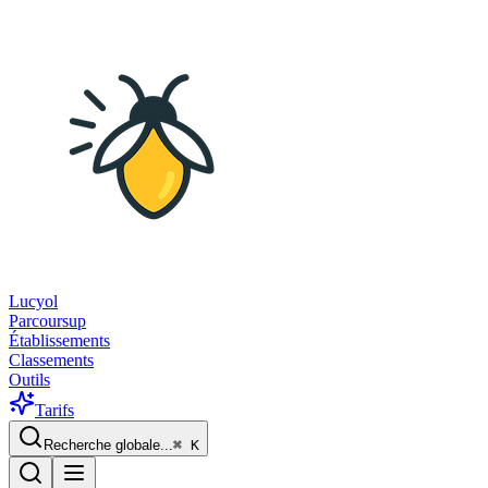
Lucyol
Parcoursup
Établissements
Classements
Outils
Tarifs
Recherche globale...
⌘
K