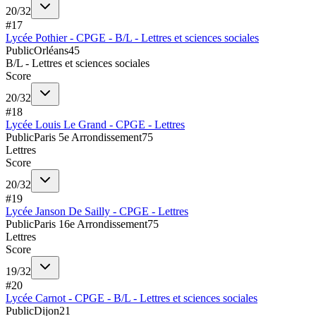
20
/
32
#
17
Lycée Pothier - CPGE - B/L - Lettres et sciences sociales
Public
Orléans
45
B/L - Lettres et sciences sociales
Score
20
/
32
#
18
Lycée Louis Le Grand - CPGE - Lettres
Public
Paris 5e Arrondissement
75
Lettres
Score
20
/
32
#
19
Lycée Janson De Sailly - CPGE - Lettres
Public
Paris 16e Arrondissement
75
Lettres
Score
19
/
32
#
20
Lycée Carnot - CPGE - B/L - Lettres et sciences sociales
Public
Dijon
21