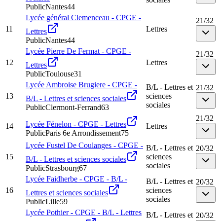
Public
Nantes
44
Lycée général Clemenceau - CPGE -
21
/
32
11
Lettres
Lettres
Public
Nantes
44
Lycée Pierre De Fermat - CPGE -
21
/
32
12
Lettres
Lettres
Public
Toulouse
31
Lycée Ambroise Brugiere - CPGE -
B/L - Lettres et
21
/
32
13
sciences
B/L - Lettres et sciences sociales
sociales
Public
Clermont-Ferrand
63
21
/
32
Lycée Fénelon - CPGE - Lettres
14
Lettres
Public
Paris 6e Arrondissement
75
Lycée Fustel De Coulanges - CPGE -
B/L - Lettres et
20
/
32
15
sciences
B/L - Lettres et sciences sociales
sociales
Public
Strasbourg
67
Lycée Faidherbe - CPGE - B/L -
B/L - Lettres et
20
/
32
16
sciences
Lettres et sciences sociales
sociales
Public
Lille
59
Lycée Pothier - CPGE - B/L - Lettres
B/L - Lettres et
20
/
32