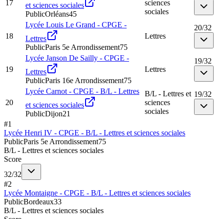
17
sciences
et sciences sociales
sociales
Public
Orléans
45
Lycée Louis Le Grand - CPGE -
20
/
32
18
Lettres
Lettres
Public
Paris 5e Arrondissement
75
Lycée Janson De Sailly - CPGE -
19
/
32
19
Lettres
Lettres
Public
Paris 16e Arrondissement
75
Lycée Carnot - CPGE - B/L - Lettres
B/L - Lettres et
19
/
32
20
sciences
et sciences sociales
sociales
Public
Dijon
21
#
1
Lycée Henri IV - CPGE - B/L - Lettres et sciences sociales
Public
Paris 5e Arrondissement
75
B/L - Lettres et sciences sociales
Score
32
/
32
#
2
Lycée Montaigne - CPGE - B/L - Lettres et sciences sociales
Public
Bordeaux
33
B/L - Lettres et sciences sociales