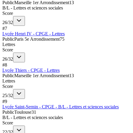
Public
Marseille 1er Arrondissement
13
B/L - Lettres et sciences sociales
Score
26
/
32
#
7
Lycée Henri IV - CPGE - Lettres
Public
Paris 5e Arrondissement
75
Lettres
Score
26
/
32
#
8
Lycée Thiers - CPGE - Lettres
Public
Marseille 1er Arrondissement
13
Lettres
Score
25
/
32
#
9
Lycée Saint-Sernin - CPGE - B/L - Lettres et sciences sociales
Public
Toulouse
31
B/L - Lettres et sciences sociales
Score
22
/
32