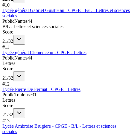
#
10
Lycée général Gabriel Guist'Hau - CPGE - B/L - Lettres et sciences
sociales
Public
Nantes
44
B/L - Lettres et sciences sociales
Score
21
/
32
#
11
Lycée général Clemenceau - CPGE - Lettres
Public
Nantes
44
Lettres
Score
21
/
32
#
12
Lycée Pierre De Fermat - CPGE - Lettres
Public
Toulouse
31
Lettres
Score
21
/
32
#
13
Lycée Ambroise Brugiere - CPGE - B/L - Lettres et sciences
sociales