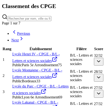
Classement des CPGE
Page
1
sur
7
Previous
Next
Rang
Établissement
Filière
Score
Lycée Henri IV - CPGE - B/L -
B/L - Lettres et
32
/
32
1
sciences
Lettres et sciences sociales
sociales
Public
Paris 5e Arrondissement
75
Lycée Montaigne - CPGE - B/L -
B/L - Lettres et
28
/
32
2
sciences
Lettres et sciences sociales
sociales
Public
Bordeaux
33
Lycée du Parc - CPGE - B/L - Lettres
B/L - Lettres et
27
/
32
3
sciences
et sciences sociales
sociales
Public
Lyon 6e Arrondissement
69
Lycée Lakanal - CPGE - B/L -
B/L - Lettres et
27
/
32