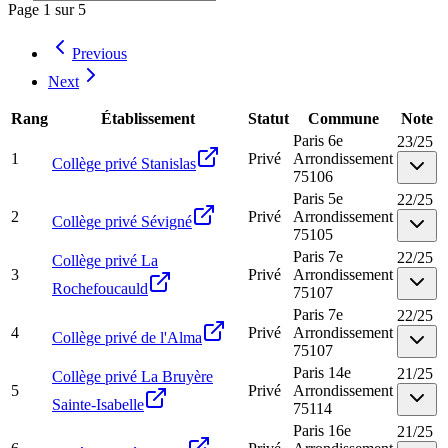
Page
1
sur
5
Previous
Next
Rang
Établissement
Statut
Commune
Note
Paris 6e
23
/
25
1
Privé
Arrondissement
Collège privé Stanislas
75106
Paris 5e
22
/
25
2
Privé
Arrondissement
Collège privé Sévigné
75105
Paris 7e
22
/
25
Collège privé La
3
Privé
Arrondissement
Rochefoucauld
75107
Paris 7e
22
/
25
4
Privé
Arrondissement
Collège privé de l'Alma
75107
Paris 14e
21
/
25
Collège privé La Bruyère
5
Privé
Arrondissement
Sainte-Isabelle
75114
Paris 16e
21
/
25