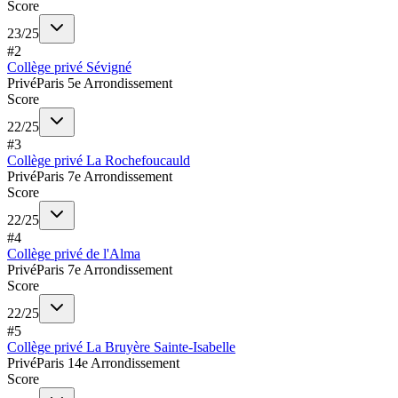
Score
23
/
25
#
2
Collège privé Sévigné
Privé
Paris 5e Arrondissement
Score
22
/
25
#
3
Collège privé La Rochefoucauld
Privé
Paris 7e Arrondissement
Score
22
/
25
#
4
Collège privé de l'Alma
Privé
Paris 7e Arrondissement
Score
22
/
25
#
5
Collège privé La Bruyère Sainte-Isabelle
Privé
Paris 14e Arrondissement
Score