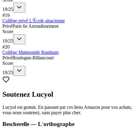
19
/
25
#
19
Collège privé L'École alsacienne
Privé
Paris 6e Arrondissement
Score
19
/
25
#
20
Collège Maïmonide Rambam
Privé
Boulogne-Billancourt
Score
19
/
25
Soutenez Lucyol
Lucyol est gratuit. En passant par ces liens Amazon pour vos achats,
vous nous soutenez, sans payer plus cher.
Bescherelle — L'orthographe