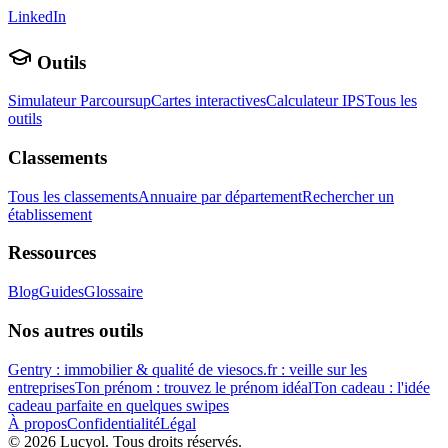
LinkedIn
Outils
Simulateur Parcoursup
Cartes interactives
Calculateur IPS
Tous les
outils
Classements
Tous les classements
Annuaire par département
Rechercher un
établissement
Ressources
Blog
Guides
Glossaire
Nos autres outils
Gentry : immobilier & qualité de vie
socs.fr : veille sur les
entreprises
Ton prénom : trouvez le prénom idéal
Ton cadeau : l'idée
cadeau parfaite en quelques swipes
À propos
Confidentialité
Légal
©
2026
Lucyol. Tous droits réservés.