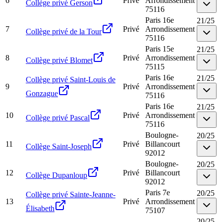
6
Privé
Arrondissement
Collège privé Gerson
75116
Paris 16e
21
/
25
7
Privé
Arrondissement
Collège privé de la Tour
75116
Paris 15e
21
/
25
8
Privé
Arrondissement
Collège privé Blomet
75115
Paris 16e
21
/
25
Collège privé Saint-Louis de
9
Privé
Arrondissement
Gonzague
75116
Paris 16e
21
/
25
10
Privé
Arrondissement
Collège privé Pascal
75116
Boulogne-
20
/
25
11
Privé
Billancourt
Collège Saint-Joseph
92012
Boulogne-
20
/
25
12
Privé
Billancourt
Collège Dupanloup
92012
Paris 7e
20
/
25
Collège privé Sainte-Jeanne-
13
Privé
Arrondissement
Élisabeth
75107
20
/
25