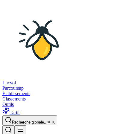
Lucyol
Parcoursup
Établissements
Classements
Outils
Tarifs
Recherche globale...
⌘
K