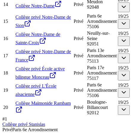
Meudon
14
Privé
Collège Notre-Dame
92048
Paris 6e
19
/
25
Collège privé Notre-Dame de
15
Privé
Arrondissement
Sion
75106
Neuilly-sur-
19
/
25
Collège Notre-Dame de
16
Privé
Seine
Sainte-Croix
92051
Paris 13e
19
/
25
Collège privé Notre-Dame de
17
Privé
Arrondissement
France
75113
Paris 17e
19
/
25
Collège privé École active
18
Privé
Arrondissement
bilingue Monceau
75117
Paris 6e
19
/
25
Collège privé L'École
19
Privé
Arrondissement
alsacienne
75106
Boulogne-
19
/
25
Collège Maïmonide Rambam
20
Privé
Billancourt
92012
#
1
Collège privé Stanislas
Privé
Paris 6e Arrondissement