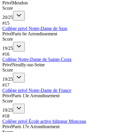
Privé
Meudon
Score
20
/
25
#
15
Collège privé Notre-Dame de Sion
Privé
Paris 6e Arrondissement
Score
19
/
25
#
16
Collège Notre-Dame de Sainte-Croix
Privé
Neuilly-sur-Seine
Score
19
/
25
#
17
Collège privé Notre-Dame de France
Privé
Paris 13e Arrondissement
Score
19
/
25
#
18
Collège privé École active bilingue Monceau
Privé
Paris 17e Arrondissement
Score