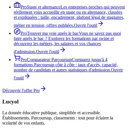
Pro
Stage et alternance
Les entreprises proches qui peuvent
réellement vous accueillir en stage ou en alternance, classées
et expliquées : taille, encadrement, plafond légal de stagiaires,
métier en tension, offres publiées.
Ouvrir l'outil
Pro
Trouver ma voie après le bac
Vous ne savez pas quoi
faire après le bac ? Explorez les formations par swipe et
découvrez les métiers, les salaires et vos chances
d'admission.
Ouvrir l'outil
Pro
Comparateur Parcoursup
Comparez jusqu'à 4
formations Parcoursup côte à côte : taux d'accès, capacité,
nombre de candidats et autres statistiques d'admission.
Ouvrir
l'outil
Découvrir l'offre Pro
Lucyol
La donnée éducative publique, simplifiée et accessible.
Établissements, Parcoursup, classements : tout pour éclairer la
scolarité de vos enfants.