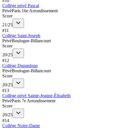
#
10
Collège privé Pascal
Privé
Paris 16e Arrondissement
Score
21
/
25
#
11
Collège Saint-Joseph
Privé
Boulogne-Billancourt
Score
20
/
25
#
12
Collège Dupanloup
Privé
Boulogne-Billancourt
Score
20
/
25
#
13
Collège privé Sainte-Jeanne-Élisabeth
Privé
Paris 7e Arrondissement
Score
20
/
25
#
14
Collège Notre-Dame