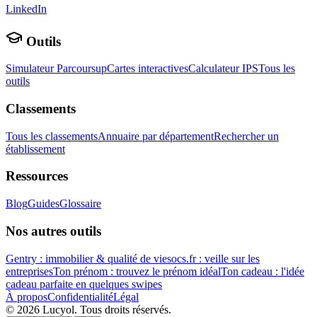
LinkedIn
Outils
Simulateur Parcoursup
Cartes interactives
Calculateur IPS
Tous les
outils
Classements
Tous les classements
Annuaire par département
Rechercher un
établissement
Ressources
Blog
Guides
Glossaire
Nos autres outils
Gentry : immobilier & qualité de vie
socs.fr : veille sur les
entreprises
Ton prénom : trouvez le prénom idéal
Ton cadeau : l'idée
cadeau parfaite en quelques swipes
À propos
Confidentialité
Légal
©
2026
Lucyol. Tous droits réservés.