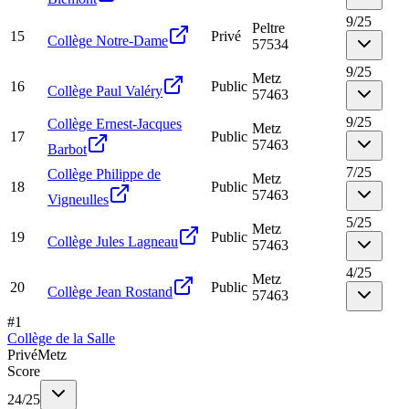
9
/
25
Peltre
15
Privé
Collège Notre-Dame
57534
9
/
25
Metz
16
Public
Collège Paul Valéry
57463
9
/
25
Collège Ernest-Jacques
Metz
17
Public
57463
Barbot
7
/
25
Collège Philippe de
Metz
18
Public
57463
Vigneulles
5
/
25
Metz
19
Public
Collège Jules Lagneau
57463
4
/
25
Metz
20
Public
Collège Jean Rostand
57463
#
1
Collège de la Salle
Privé
Metz
Score
24
/
25