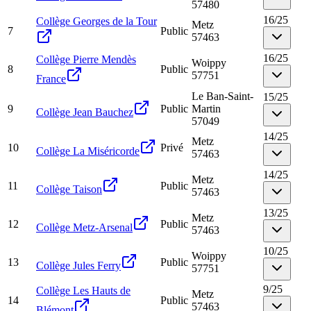
57480
16
/
25
Collège Georges de la Tour
Metz
7
Public
57463
16
/
25
Collège Pierre Mendès
Woippy
8
Public
57751
France
Le Ban-Saint-
15
/
25
9
Public
Martin
Collège Jean Bauchez
57049
14
/
25
Metz
10
Privé
Collège La Miséricorde
57463
14
/
25
Metz
11
Public
Collège Taison
57463
13
/
25
Metz
12
Public
Collège Metz-Arsenal
57463
10
/
25
Woippy
13
Public
Collège Jules Ferry
57751
9
/
25
Collège Les Hauts de
Metz
14
Public
57463
Blémont