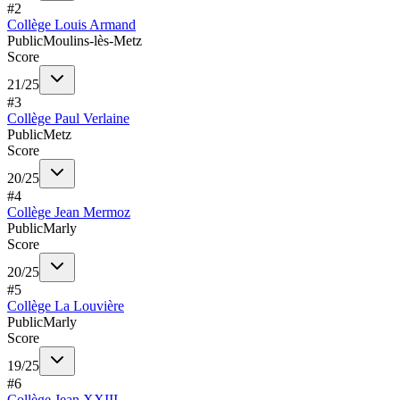
#
2
Collège Louis Armand
Public
Moulins-lès-Metz
Score
21
/
25
#
3
Collège Paul Verlaine
Public
Metz
Score
20
/
25
#
4
Collège Jean Mermoz
Public
Marly
Score
20
/
25
#
5
Collège La Louvière
Public
Marly
Score
19
/
25
#
6
Collège Jean XXIII