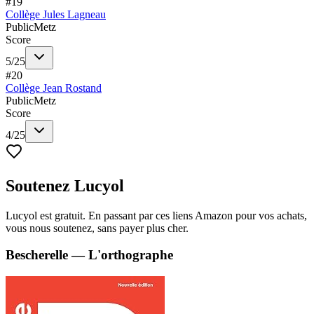
#
19
Collège Jules Lagneau
Public
Metz
Score
5
/
25
#
20
Collège Jean Rostand
Public
Metz
Score
4
/
25
Soutenez Lucyol
Lucyol est gratuit. En passant par ces liens Amazon pour vos achats,
vous nous soutenez, sans payer plus cher.
Bescherelle — L'orthographe