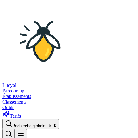
Lucyol
Parcoursup
Établissements
Classements
Outils
Tarifs
Recherche globale...
⌘
K