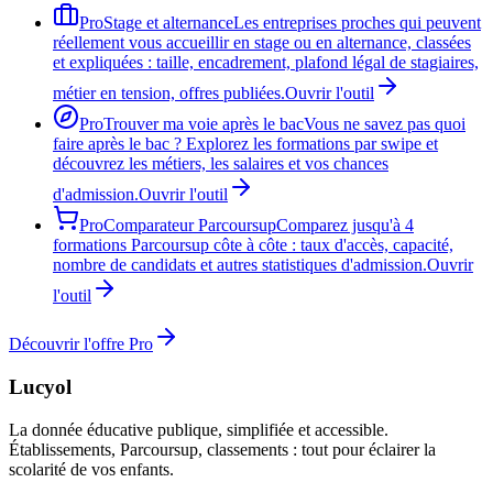
Pro
Stage et alternance
Les entreprises proches qui peuvent
réellement vous accueillir en stage ou en alternance, classées
et expliquées : taille, encadrement, plafond légal de stagiaires,
métier en tension, offres publiées.
Ouvrir l'outil
Pro
Trouver ma voie après le bac
Vous ne savez pas quoi
faire après le bac ? Explorez les formations par swipe et
découvrez les métiers, les salaires et vos chances
d'admission.
Ouvrir l'outil
Pro
Comparateur Parcoursup
Comparez jusqu'à 4
formations Parcoursup côte à côte : taux d'accès, capacité,
nombre de candidats et autres statistiques d'admission.
Ouvrir
l'outil
Découvrir l'offre Pro
Lucyol
La donnée éducative publique, simplifiée et accessible.
Établissements, Parcoursup, classements : tout pour éclairer la
scolarité de vos enfants.