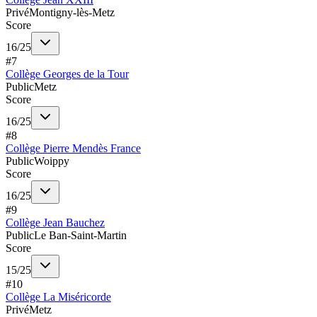
Privé
Montigny-lès-Metz
Score
16
/
25
#
7
Collège Georges de la Tour
Public
Metz
Score
16
/
25
#
8
Collège Pierre Mendès France
Public
Woippy
Score
16
/
25
#
9
Collège Jean Bauchez
Public
Le Ban-Saint-Martin
Score
15
/
25
#
10
Collège La Miséricorde
Privé
Metz