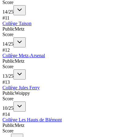
Score
14
/
25
#
11
Collège Taison
Public
Metz
Score
14
/
25
#
12
Collège Metz-Arsenal
Public
Metz
Score
13
/
25
#
13
Collège Jules Ferry
Public
Woippy
Score
10
/
25
#
14
Collège Les Hauts de Blémont
Public
Metz
Score