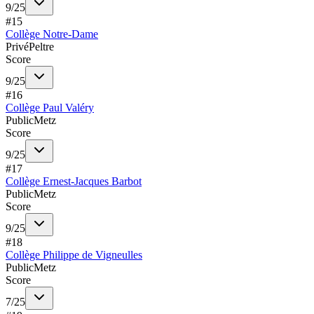
9
/
25
#
15
Collège Notre-Dame
Privé
Peltre
Score
9
/
25
#
16
Collège Paul Valéry
Public
Metz
Score
9
/
25
#
17
Collège Ernest-Jacques Barbot
Public
Metz
Score
9
/
25
#
18
Collège Philippe de Vigneulles
Public
Metz
Score
7
/
25