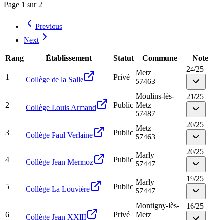
Page
1
sur
2
Previous
Next
Rang
Établissement
Statut
Commune
Note
24
/
25
Metz
1
Privé
Collège de la Salle
57463
Moulins-lès-
21
/
25
2
Public
Metz
Collège Louis Armand
57487
20
/
25
Metz
3
Public
Collège Paul Verlaine
57463
20
/
25
Marly
4
Public
Collège Jean Mermoz
57447
19
/
25
Marly
5
Public
Collège La Louvière
57447
Montigny-lès-
16
/
25
6
Privé
Metz
Collège Jean XXIII