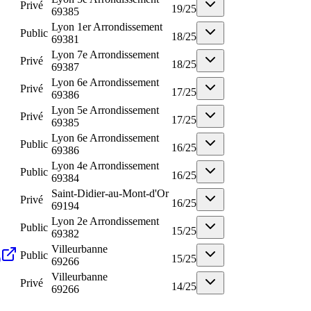
Privé
19
/
25
69385
Lyon 1er Arrondissement
Public
18
/
25
69381
Lyon 7e Arrondissement
Privé
18
/
25
69387
Lyon 6e Arrondissement
Privé
17
/
25
69386
Lyon 5e Arrondissement
Privé
17
/
25
69385
Lyon 6e Arrondissement
Public
16
/
25
69386
Lyon 4e Arrondissement
Public
16
/
25
69384
Saint-Didier-au-Mont-d'Or
Privé
16
/
25
69194
Lyon 2e Arrondissement
Public
15
/
25
69382
Villeurbanne
Public
)
15
/
25
69266
Villeurbanne
Privé
14
/
25
69266