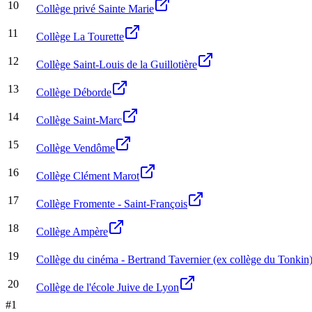
10
Collège privé Sainte Marie
11
Collège La Tourette
12
Collège Saint-Louis de la Guillotière
13
Collège Déborde
14
Collège Saint-Marc
15
Collège Vendôme
16
Collège Clément Marot
17
Collège Fromente - Saint-François
18
Collège Ampère
19
Collège du cinéma - Bertrand Tavernier (ex collège du Tonkin
20
Collège de l'école Juive de Lyon
#
1