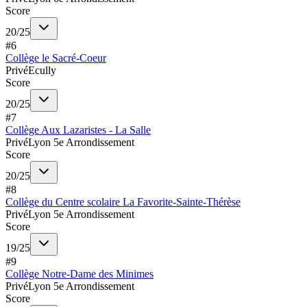
Score
20
/
25
#
6
Collège le Sacré-Coeur
Privé
Ecully
Score
20
/
25
#
7
Collège Aux Lazaristes - La Salle
Privé
Lyon 5e Arrondissement
Score
20
/
25
#
8
Collège du Centre scolaire La Favorite-Sainte-Thérèse
Privé
Lyon 5e Arrondissement
Score
19
/
25
#
9
Collège Notre-Dame des Minimes
Privé
Lyon 5e Arrondissement
Score