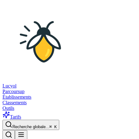
Lucyol
Parcoursup
Établissements
Classements
Outils
Tarifs
Recherche globale...
⌘
K