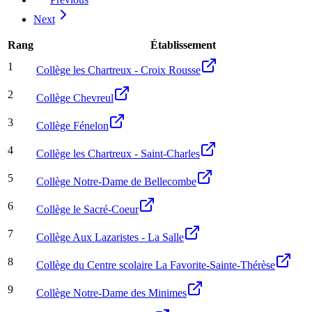
Next
Rang
Établissement
1
Collège les Chartreux - Croix Rousse
2
Collège Chevreul
3
Collège Fénelon
4
Collège les Chartreux - Saint-Charles
5
Collège Notre-Dame de Bellecombe
6
Collège le Sacré-Coeur
7
Collège Aux Lazaristes - La Salle
8
Collège du Centre scolaire La Favorite-Sainte-Thérèse
9
Collège Notre-Dame des Minimes