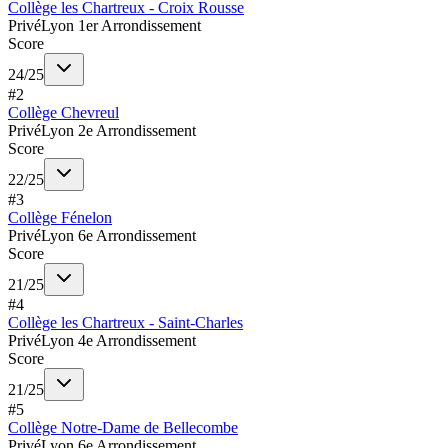
Collège les Chartreux - Croix Rousse
Privé
Lyon 1er Arrondissement
Score
24
/
25
#
2
Collège Chevreul
Privé
Lyon 2e Arrondissement
Score
22
/
25
#
3
Collège Fénelon
Privé
Lyon 6e Arrondissement
Score
21
/
25
#
4
Collège les Chartreux - Saint-Charles
Privé
Lyon 4e Arrondissement
Score
21
/
25
#
5
Collège Notre-Dame de Bellecombe
Privé
Lyon 6e Arrondissement