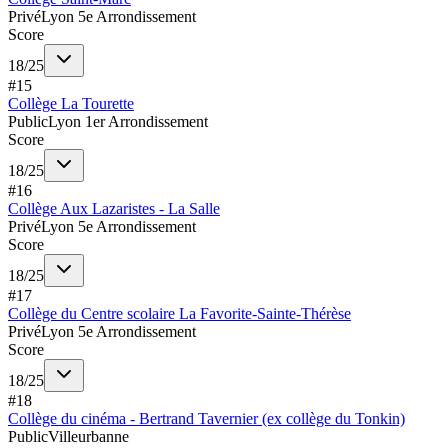
Privé
Lyon 5e Arrondissement
Score
18
/
25
#
15
Collège La Tourette
Public
Lyon 1er Arrondissement
Score
18
/
25
#
16
Collège Aux Lazaristes - La Salle
Privé
Lyon 5e Arrondissement
Score
18
/
25
#
17
Collège du Centre scolaire La Favorite-Sainte-Thérèse
Privé
Lyon 5e Arrondissement
Score
18
/
25
#
18
Collège du cinéma - Bertrand Tavernier (ex collège du Tonkin)
Public
Villeurbanne