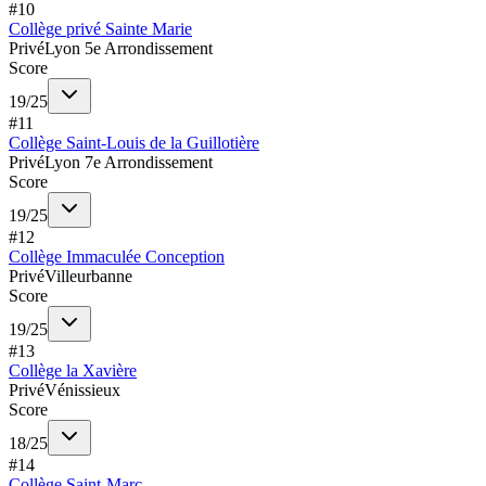
#
10
Collège privé Sainte Marie
Privé
Lyon 5e Arrondissement
Score
19
/
25
#
11
Collège Saint-Louis de la Guillotière
Privé
Lyon 7e Arrondissement
Score
19
/
25
#
12
Collège Immaculée Conception
Privé
Villeurbanne
Score
19
/
25
#
13
Collège la Xavière
Privé
Vénissieux
Score
18
/
25
#
14
Collège Saint-Marc