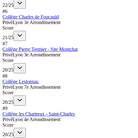
22
/
25
#
6
Collège Charles de Foucauld
Privé
Lyon 3e Arrondissement
Score
21
/
25
#
7
Collège Pierre Termier - Site Montchat
Privé
Lyon 3e Arrondissement
Score
20
/
25
#
8
Collège Lestonnac
Privé
Lyon 7e Arrondissement
Score
20
/
25
#
9
Collège les Chartreux - Saint-Charles
Privé
Lyon 4e Arrondissement
Score
20
/
25