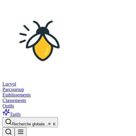
Lucyol
Parcoursup
Établissements
Classements
Outils
Tarifs
Recherche globale...
⌘
K