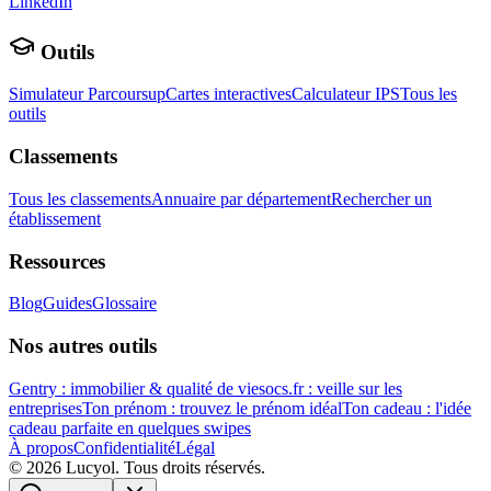
LinkedIn
Outils
Simulateur Parcoursup
Cartes interactives
Calculateur IPS
Tous les
outils
Classements
Tous les classements
Annuaire par département
Rechercher un
établissement
Ressources
Blog
Guides
Glossaire
Nos autres outils
Gentry : immobilier & qualité de vie
socs.fr : veille sur les
entreprises
Ton prénom : trouvez le prénom idéal
Ton cadeau : l'idée
cadeau parfaite en quelques swipes
À propos
Confidentialité
Légal
©
2026
Lucyol. Tous droits réservés.