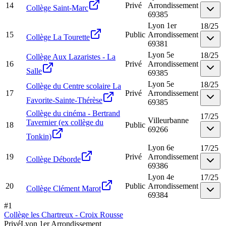
14
Privé
Arrondissement
Collège Saint-Marc
69385
Lyon 1er
18
/
25
15
Public
Arrondissement
Collège La Tourette
69381
Lyon 5e
18
/
25
Collège Aux Lazaristes - La
16
Privé
Arrondissement
Salle
69385
Lyon 5e
18
/
25
Collège du Centre scolaire La
17
Privé
Arrondissement
Favorite-Sainte-Thérèse
69385
Collège du cinéma - Bertrand
17
/
25
Villeurbanne
Tavernier (ex collège du
18
Public
69266
Tonkin)
Lyon 6e
17
/
25
19
Privé
Arrondissement
Collège Déborde
69386
Lyon 4e
17
/
25
20
Public
Arrondissement
Collège Clément Marot
69384
#
1
Collège les Chartreux - Croix Rousse
Privé
Lyon 1er Arrondissement