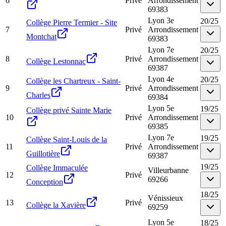
6
Privé
Arrondissement
69383
Lyon 3e
20
/
25
Collège Pierre Termier - Site
7
Privé
Arrondissement
Montchat
69383
Lyon 7e
20
/
25
8
Privé
Arrondissement
Collège Lestonnac
69387
Lyon 4e
20
/
25
Collège les Chartreux - Saint-
9
Privé
Arrondissement
Charles
69384
Lyon 5e
19
/
25
Collège privé Sainte Marie
10
Privé
Arrondissement
69385
Lyon 7e
19
/
25
Collège Saint-Louis de la
11
Privé
Arrondissement
Guillotière
69387
19
/
25
Collège Immaculée
Villeurbanne
12
Privé
69266
Conception
18
/
25
Vénissieux
13
Privé
Collège la Xavière
69259
Lyon 5e
18
/
25