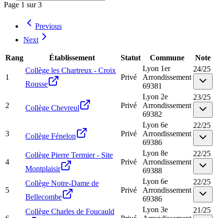
Page
1
sur
3
Previous
Next
Rang
Établissement
Statut
Commune
Note
Lyon 1er
24
/
25
Collège les Chartreux - Croix
1
Privé
Arrondissement
Rousse
69381
Lyon 2e
23
/
25
2
Privé
Arrondissement
Collège Chevreul
69382
Lyon 6e
22
/
25
3
Privé
Arrondissement
Collège Fénelon
69386
Lyon 8e
22
/
25
Collège Pierre Termier - Site
4
Privé
Arrondissement
Montplaisir
69388
Lyon 6e
22
/
25
Collège Notre-Dame de
5
Privé
Arrondissement
Bellecombe
69386
Lyon 3e
21
/
25
Collège Charles de Foucauld