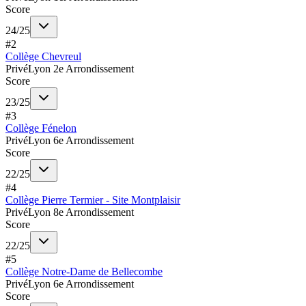
Score
24
/
25
#
2
Collège Chevreul
Privé
Lyon 2e Arrondissement
Score
23
/
25
#
3
Collège Fénelon
Privé
Lyon 6e Arrondissement
Score
22
/
25
#
4
Collège Pierre Termier - Site Montplaisir
Privé
Lyon 8e Arrondissement
Score
22
/
25
#
5
Collège Notre-Dame de Bellecombe
Privé
Lyon 6e Arrondissement
Score