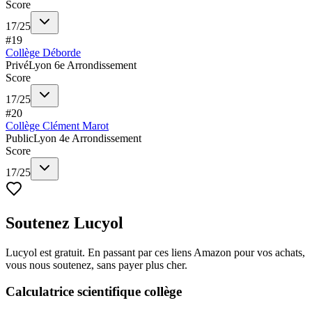
Score
17
/
25
#
19
Collège Déborde
Privé
Lyon 6e Arrondissement
Score
17
/
25
#
20
Collège Clément Marot
Public
Lyon 4e Arrondissement
Score
17
/
25
Soutenez Lucyol
Lucyol est gratuit. En passant par ces liens Amazon pour vos achats,
vous nous soutenez, sans payer plus cher.
Calculatrice scientifique collège