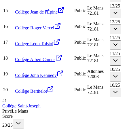
13
/
25
Le Mans
15
Public
Collège Jean de l'Épine
72181
12
/
25
Le Mans
16
Public
Collège Roger Vercel
72181
11
/
25
Le Mans
17
Public
Collège Léon Tolstoï
72181
11
/
25
Le Mans
18
Public
Collège Albert Camus
72181
10
/
25
Allonnes
19
Public
Collège John Kennedy
72003
10
/
25
Le Mans
20
Public
Collège Berthelot
72181
#
1
Collège Saint-Joseph
Privé
Le Mans
Score
23
/
25