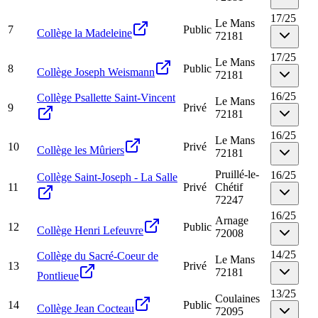
17
/
25
Le Mans
7
Public
Collège la Madeleine
72181
17
/
25
Le Mans
8
Public
Collège Joseph Weismann
72181
16
/
25
Collège Psallette Saint-Vincent
Le Mans
9
Privé
72181
16
/
25
Le Mans
10
Privé
Collège les Mûriers
72181
Pruillé-le-
16
/
25
Collège Saint-Joseph - La Salle
11
Privé
Chétif
72247
16
/
25
Arnage
12
Public
Collège Henri Lefeuvre
72008
14
/
25
Collège du Sacré-Coeur de
Le Mans
13
Privé
72181
Pontlieue
13
/
25
Coulaines
14
Public
Collège Jean Cocteau
72095