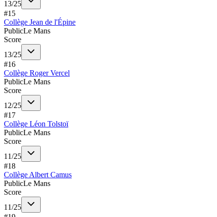
13
/
25
#
15
Collège Jean de l'Épine
Public
Le Mans
Score
13
/
25
#
16
Collège Roger Vercel
Public
Le Mans
Score
12
/
25
#
17
Collège Léon Tolstoï
Public
Le Mans
Score
11
/
25
#
18
Collège Albert Camus
Public
Le Mans
Score
11
/
25
#
19