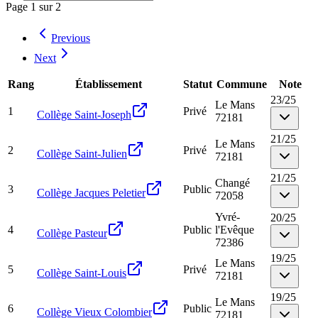
Page
1
sur
2
Previous
Next
Rang
Établissement
Statut
Commune
Note
23
/
25
Le Mans
1
Privé
Collège Saint-Joseph
72181
21
/
25
Le Mans
2
Privé
Collège Saint-Julien
72181
21
/
25
Changé
3
Public
Collège Jacques Peletier
72058
Yvré-
20
/
25
4
Public
l'Evêque
Collège Pasteur
72386
19
/
25
Le Mans
5
Privé
Collège Saint-Louis
72181
19
/
25
Le Mans
6
Public
Collège Vieux Colombier
72181