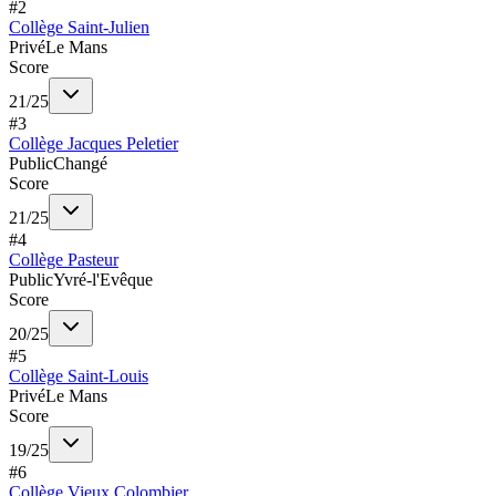
#
2
Collège Saint-Julien
Privé
Le Mans
Score
21
/
25
#
3
Collège Jacques Peletier
Public
Changé
Score
21
/
25
#
4
Collège Pasteur
Public
Yvré-l'Evêque
Score
20
/
25
#
5
Collège Saint-Louis
Privé
Le Mans
Score
19
/
25
#
6
Collège Vieux Colombier