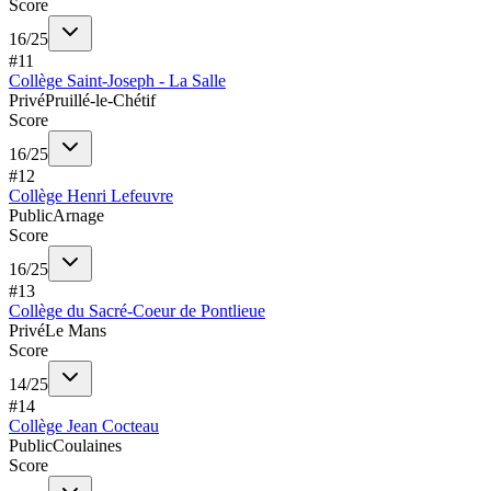
Score
16
/
25
#
11
Collège Saint-Joseph - La Salle
Privé
Pruillé-le-Chétif
Score
16
/
25
#
12
Collège Henri Lefeuvre
Public
Arnage
Score
16
/
25
#
13
Collège du Sacré-Coeur de Pontlieue
Privé
Le Mans
Score
14
/
25
#
14
Collège Jean Cocteau
Public
Coulaines
Score