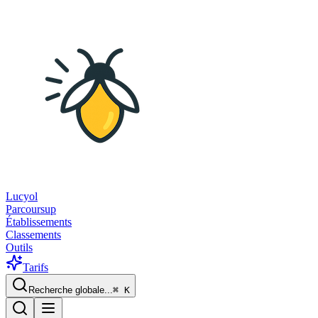
Lucyol
Parcoursup
Établissements
Classements
Outils
Tarifs
Recherche globale...
⌘
K