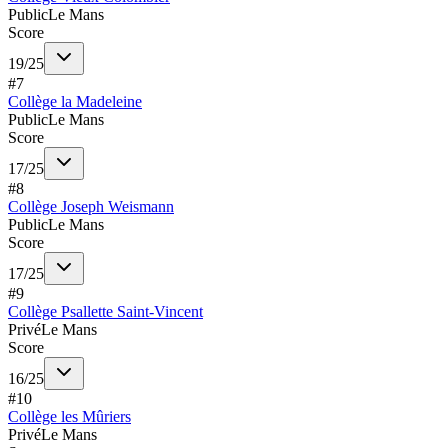
Public
Le Mans
Score
19
/
25
#
7
Collège la Madeleine
Public
Le Mans
Score
17
/
25
#
8
Collège Joseph Weismann
Public
Le Mans
Score
17
/
25
#
9
Collège Psallette Saint-Vincent
Privé
Le Mans
Score
16
/
25
#
10
Collège les Mûriers
Privé
Le Mans