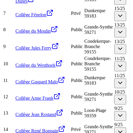
Dunes
15
/
25
Dunkerque
7
Privé
Collège Fénelon
59183
13
/
25
Grande-Synthe
8
Public
Collège du Moulin
59271
Coudekerque-
13
/
25
9
Public
Branche
Collège Jules Ferry
59155
Coudekerque-
11
/
25
10
Public
Branche
Collège du Westhoek
59155
11
/
25
Dunkerque
11
Public
Collège Gaspard Malo
59183
10
/
25
Grande-Synthe
12
Public
Collège Anne Frank
59271
9
/
25
Loon-Plage
13
Public
Collège Jean Rostand
59359
9
/
25
Grande-Synthe
14
Privé
Collège René Bonpain
59271