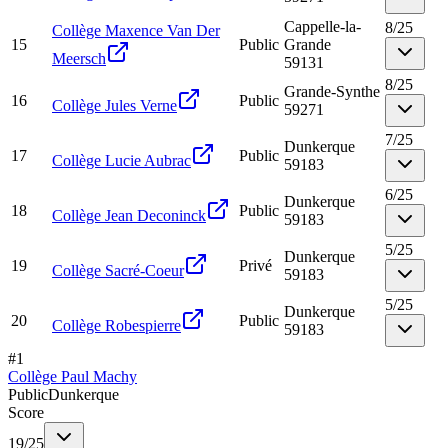
Cappelle-la-
8
/
25
Collège Maxence Van Der
15
Public
Grande
Meersch
59131
8
/
25
Grande-Synthe
16
Public
Collège Jules Verne
59271
7
/
25
Dunkerque
17
Public
Collège Lucie Aubrac
59183
6
/
25
Dunkerque
18
Public
Collège Jean Deconinck
59183
5
/
25
Dunkerque
19
Privé
Collège Sacré-Coeur
59183
5
/
25
Dunkerque
20
Public
Collège Robespierre
59183
#
1
Collège Paul Machy
Public
Dunkerque
Score
19
/
25