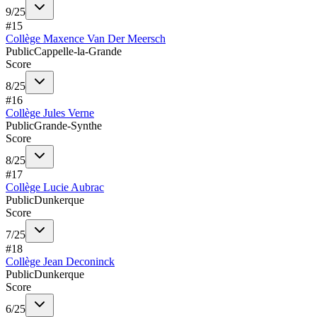
9
/
25
#
15
Collège Maxence Van Der Meersch
Public
Cappelle-la-Grande
Score
8
/
25
#
16
Collège Jules Verne
Public
Grande-Synthe
Score
8
/
25
#
17
Collège Lucie Aubrac
Public
Dunkerque
Score
7
/
25
#
18
Collège Jean Deconinck
Public
Dunkerque
Score
6
/
25