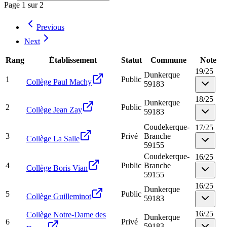
Page
1
sur
2
Previous
Next
Rang
Établissement
Statut
Commune
Note
19
/
25
Dunkerque
1
Public
Collège Paul Machy
59183
18
/
25
Dunkerque
2
Public
Collège Jean Zay
59183
Coudekerque-
17
/
25
3
Privé
Branche
Collège La Salle
59155
Coudekerque-
16
/
25
4
Public
Branche
Collège Boris Vian
59155
16
/
25
Dunkerque
5
Public
Collège Guilleminot
59183
16
/
25
Collège Notre-Dame des
Dunkerque
6
Privé
59183