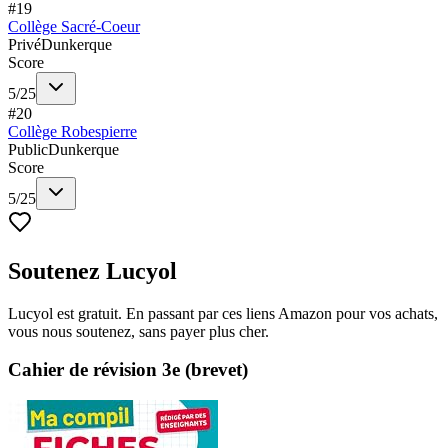
#
19
Collège Sacré-Coeur
Privé
Dunkerque
Score
5
/
25
#
20
Collège Robespierre
Public
Dunkerque
Score
5
/
25
Soutenez Lucyol
Lucyol est gratuit. En passant par ces liens Amazon pour vos achats,
vous nous soutenez, sans payer plus cher.
Cahier de révision 3e (brevet)