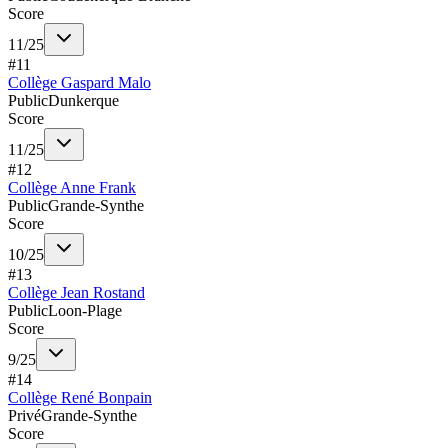
Score
11
/
25
#
11
Collège Gaspard Malo
Public
Dunkerque
Score
11
/
25
#
12
Collège Anne Frank
Public
Grande-Synthe
Score
10
/
25
#
13
Collège Jean Rostand
Public
Loon-Plage
Score
9
/
25
#
14
Collège René Bonpain
Privé
Grande-Synthe
Score