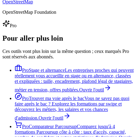
OpenStreetMap
OpenStreetMap Foundation
Pro
Pour aller plus loin
Ces outils vont plus loin sur la même question ; ceux marqués Pro
sont réservés aux abonnés.
Pro
Stage et alternance
Les entreprises proches qui peuvent
réellement vous accueillir en stage ou en alternance, classées
et expliquées : taille, encadrement, plafond légal de stagiaires,
métier en tension, offres publiées.
Ouvrir l'outil
Pro
Trouver ma voie après le bac
Vous ne savez pas quoi
faire après le bac ? Explorez les formations par swipe et
découvrez les métiers, les salaires et vos chances
d'admission.
Ouvrir l'outil
Pro
Comparateur Parcoursup
Comparez jusqu'à 4
formations Parcoursup côte à côte : taux d'accès, capacité,