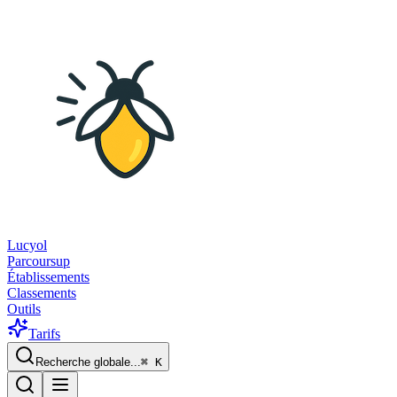
Lucyol
Parcoursup
Établissements
Classements
Outils
Tarifs
Recherche globale...
⌘
K