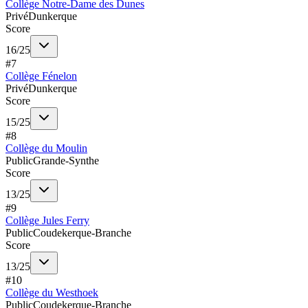
Collège Notre-Dame des Dunes
Privé
Dunkerque
Score
16
/
25
#
7
Collège Fénelon
Privé
Dunkerque
Score
15
/
25
#
8
Collège du Moulin
Public
Grande-Synthe
Score
13
/
25
#
9
Collège Jules Ferry
Public
Coudekerque-Branche
Score
13
/
25
#
10
Collège du Westhoek
Public
Coudekerque-Branche