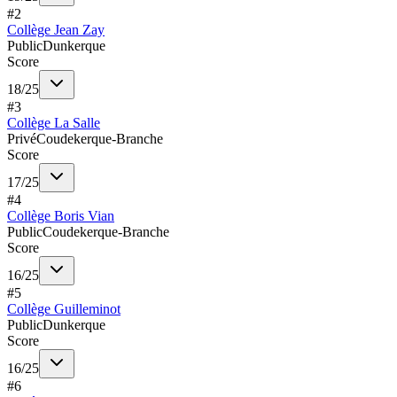
#
2
Collège Jean Zay
Public
Dunkerque
Score
18
/
25
#
3
Collège La Salle
Privé
Coudekerque-Branche
Score
17
/
25
#
4
Collège Boris Vian
Public
Coudekerque-Branche
Score
16
/
25
#
5
Collège Guilleminot
Public
Dunkerque
Score
16
/
25
#
6