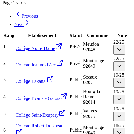
Page
1
sur
3
Previous
Next
Rang
Établissement
Statut
Commune
Note
22
/
25
Meudon
1
Privé
Collège Notre-Dame
92048
22
/
25
Montrouge
2
Privé
Collège Jeanne d'Arc
92049
19
/
25
Sceaux
3
Public
Collège Lakanal
92071
Bourg-la-
19
/
25
4
Public
Reine
Collège Évariste Galois
92014
19
/
25
Vanves
5
Public
Collège Saint-Exupéry
92075
18
/
25
Collège Robert Doisneau
Montrouge
6
Public
92049