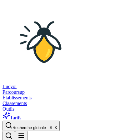
Lucyol
Parcoursup
Établissements
Classements
Outils
Tarifs
Recherche globale...
⌘
K