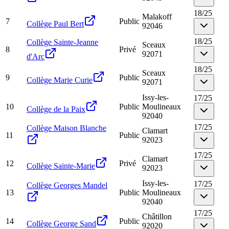
18
/
25
Malakoff
7
Public
Collège Paul Bert
92046
18
/
25
Collège Sainte-Jeanne
Sceaux
8
Privé
92071
d'Arc
18
/
25
Sceaux
9
Public
Collège Marie Curie
92071
Issy-les-
17
/
25
10
Public
Moulineaux
Collège de la Paix
92040
17
/
25
Collège Maison Blanche
Clamart
11
Public
92023
17
/
25
Clamart
12
Privé
Collège Sainte-Marie
92023
Issy-les-
17
/
25
Collège Georges Mandel
13
Public
Moulineaux
92040
17
/
25
Châtillon
14
Public
Collège George Sand
92020