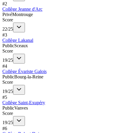
#
2
Collège Jeanne d'Arc
Privé
Montrouge
Score
22
/
25
#
3
Collège Lakanal
Public
Sceaux
Score
19
/
25
#
4
Collège Évariste Galois
Public
Bourg-la-Reine
Score
19
/
25
#
5
Collège Saint-Exupéry
Public
Vanves
Score
19
/
25
#
6