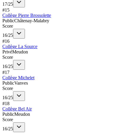
17
/
25
#
15
Collège Pierre Brossolette
Public
Châtenay-Malabry
Score
16
/
25
#
16
Collège La Source
Privé
Meudon
Score
16
/
25
#
17
Collège Michelet
Public
Vanves
Score
16
/
25
#
18
Collège Bel Air
Public
Meudon
Score
16
/
25