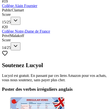
#
19
Collège Alain Fournier
Public
Clamart
Score
15
/
25
#
20
Collège Notre-Dame de France
Privé
Malakoff
Score
14
/
25
Soutenez Lucyol
Lucyol est gratuit. En passant par ces liens Amazon pour vos achats,
vous nous soutenez, sans payer plus cher.
Poster des verbes irréguliers anglais