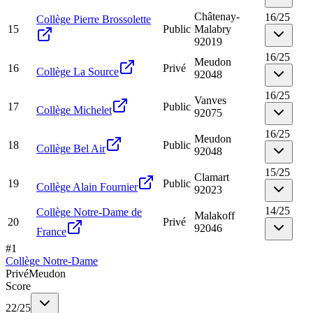
Châtenay-
16
/
25
Collège Pierre Brossolette
15
Public
Malabry
92019
16
/
25
Meudon
16
Privé
Collège La Source
92048
16
/
25
Vanves
17
Public
Collège Michelet
92075
16
/
25
Meudon
18
Public
Collège Bel Air
92048
15
/
25
Clamart
19
Public
Collège Alain Fournier
92023
14
/
25
Collège Notre-Dame de
Malakoff
20
Privé
92046
France
#
1
Collège Notre-Dame
Privé
Meudon
Score
22
/
25