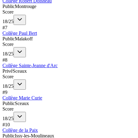
Collège Robert Doisneau
Public
Montrouge
Score
18
/
25
#
7
Collège Paul Bert
Public
Malakoff
Score
18
/
25
#
8
Collège Sainte-Jeanne d'Arc
Privé
Sceaux
Score
18
/
25
#
9
Collège Marie Curie
Public
Sceaux
Score
18
/
25
#
10
Collège de la Paix
Public
Issy-les-Moulineaux