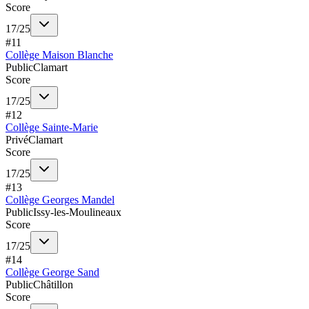
Score
17
/
25
#
11
Collège Maison Blanche
Public
Clamart
Score
17
/
25
#
12
Collège Sainte-Marie
Privé
Clamart
Score
17
/
25
#
13
Collège Georges Mandel
Public
Issy-les-Moulineaux
Score
17
/
25
#
14
Collège George Sand
Public
Châtillon
Score