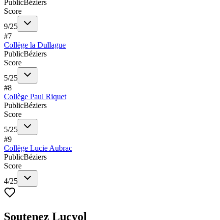
Public
Béziers
Score
9
/
25
#
7
Collège la Dullague
Public
Béziers
Score
5
/
25
#
8
Collège Paul Riquet
Public
Béziers
Score
5
/
25
#
9
Collège Lucie Aubrac
Public
Béziers
Score
4
/
25
Soutenez Lucyol