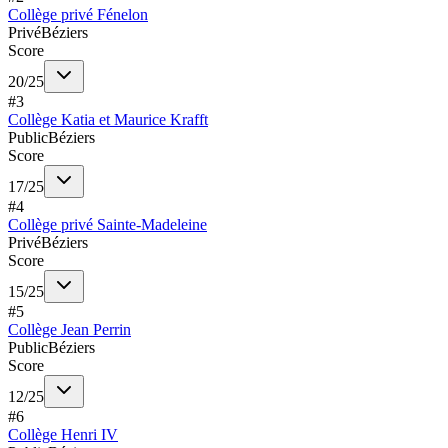
Collège privé Fénelon
Privé
Béziers
Score
20
/
25
#
3
Collège Katia et Maurice Krafft
Public
Béziers
Score
17
/
25
#
4
Collège privé Sainte-Madeleine
Privé
Béziers
Score
15
/
25
#
5
Collège Jean Perrin
Public
Béziers
Score
12
/
25
#
6
Collège Henri IV