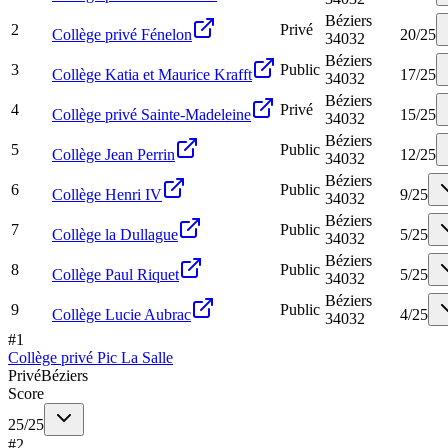
Béziers
2
Privé
Collège privé Fénelon
20
/
25
34032
Béziers
3
Public
Collège Katia et Maurice Krafft
17
/
25
34032
Béziers
4
Privé
Collège privé Sainte-Madeleine
15
/
25
34032
Béziers
5
Public
Collège Jean Perrin
12
/
25
34032
Béziers
6
Public
Collège Henri IV
9
/
25
34032
Béziers
7
Public
Collège la Dullague
5
/
25
34032
Béziers
8
Public
Collège Paul Riquet
5
/
25
34032
Béziers
9
Public
Collège Lucie Aubrac
4
/
25
34032
#
1
Collège privé Pic La Salle
Privé
Béziers
Score
25
/
25
#
2