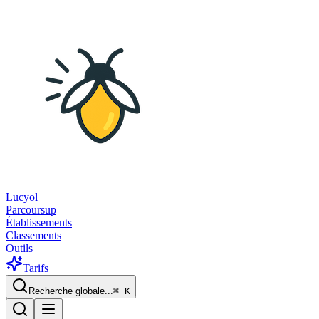
Lucyol
Parcoursup
Établissements
Classements
Outils
Tarifs
Recherche globale...
⌘
K