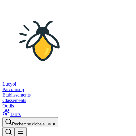
Lucyol
Parcoursup
Établissements
Classements
Outils
Tarifs
Recherche globale...
⌘
K