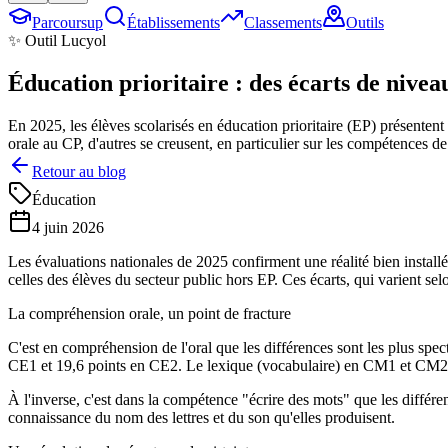
Parcoursup
Établissements
Classements
Outils
✨ Outil Lucyol
Éducation prioritaire : des écarts de nivea
En 2025, les élèves scolarisés en éducation prioritaire (EP) présenten
orale au CP, d'autres se creusent, en particulier sur les compétences d
Retour au blog
Éducation
4 juin 2026
Les évaluations nationales de 2025 confirment une réalité bien installé
celles des élèves du secteur public hors EP. Ces écarts, qui varient sel
La compréhension orale, un point de fracture
C'est en compréhension de l'oral que les différences sont les plus spect
CE1 et 19,6 points en CE2. Le lexique (vocabulaire) en CM1 et CM2 et
À l'inverse, c'est dans la compétence "écrire des mots" que les différe
connaissance du nom des lettres et du son qu'elles produisent.