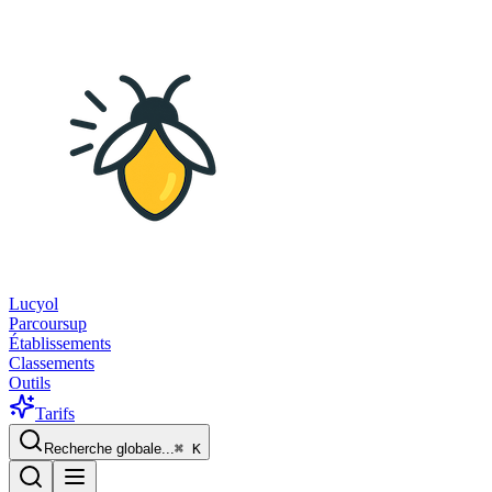
Lucyol
Parcoursup
Établissements
Classements
Outils
Tarifs
Recherche globale...
⌘
K