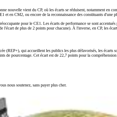
onne nouvelle vient du CP, où les écarts se réduisent, notamment en com
 CE1 et en CM2, ou encore de la reconnaissance des constituants d'une 
éoccupante pour le CE1. Les écarts de performance se sont accentués po
 l'écart de plus de 2 points pour chacune). À l'inverse, en CP, les écart
cée (REP+), qui accueillent les publics les plus défavorisés, les écarts 
ints de pourcentage. Cet écart est de 22,7 points pour la compréhension d
vous nous soutenez, sans payer plus cher.