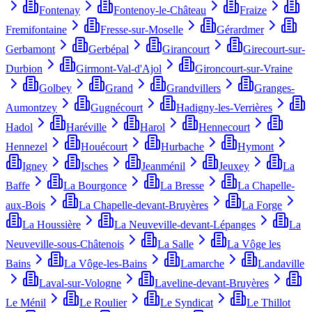
Fontenay
Fontenoy-le-Château
Fraize
Fremifontaine
Fresse-sur-Moselle
Gérardmer
Gerbamont
Gerbépal
Girancourt
Girecourt-sur-
Durbion
Girmont-Val-d'Ajol
Gironcourt-sur-Vraine
Golbey
Grand
Grandvillers
Granges-
Aumontzey
Gugnécourt
Hadigny-les-Verrières
Hadol
Haréville
Harol
Hennecourt
Hennezel
Houécourt
Hurbache
Hymont
Igney
Isches
Jeanménil
Jeuxey
La
Baffe
La Bourgonce
La Bresse
La Chapelle-
aux-Bois
La Chapelle-devant-Bruyères
La Forge
La Houssière
La Neuveville-devant-Lépanges
La
Neuveville-sous-Châtenois
La Salle
La Vôge les
Bains
La Vôge-les-Bains
Lamarche
Landaville
Laval-sur-Vologne
Laveline-devant-Bruyères
Le Ménil
Le Roulier
Le Syndicat
Le Thillot