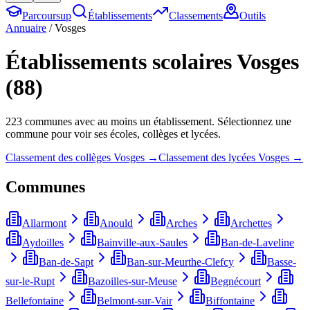
Parcoursup
Établissements
Classements
Outils
Annuaire
/
Vosges
Établissements scolaires
Vosges
(
88
)
223
commune
s
avec au moins un établissement. Sélectionnez une
commune pour voir ses écoles, collèges et lycées.
Classement des collèges
Vosges
→
Classement des lycées
Vosges
→
Communes
Allarmont
Anould
Arches
Archettes
Aydoilles
Bainville-aux-Saules
Ban-de-Laveline
Ban-de-Sapt
Ban-sur-Meurthe-Clefcy
Basse-
sur-le-Rupt
Bazoilles-sur-Meuse
Begnécourt
Bellefontaine
Belmont-sur-Vair
Biffontaine