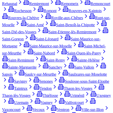
Rehaupal
Remiremont
Remomeix
Remoncourt
Rochesson
Romont
Rouvres-en-Xaintois
Rouvres-la-Chétive
Roville-aux-Chênes
Rupt-sur-
Moselle
Saint-Amé
Saint-Benoît-la-Chipotte
Saint-Dié-des-Vosges
Saint-Etienne-lès-Remiremont
Saint-Gorgon
Saint-Léonard
Saint-Maurice-sur-
Mortagne
Saint-Maurice-sur-Moselle
Saint-Michel-
sur-Meurthe
Saint-Nabord
Saint-Ouen-lès-Parey
Saint-Remimont
Saint-Remy
Sainte-Hélène
Sainte-Marguerite
Sanchey
Sans-Vallois
Sapois
Saulcy-sur-Meurthe
Saulxures-sur-Moselotte
Savigny
Senones
Soulosse-sous-Saint-Elophe
Taintrux
Tendon
Thaon-les-Vosges
Thaon-lès-Vosges
Thiéfosse
Uriménil
Uxegney
Uzemain
Vagney
Valfroicourt
Vaxoncourt
Vecoux
Ventron
Ville-sur-Illon