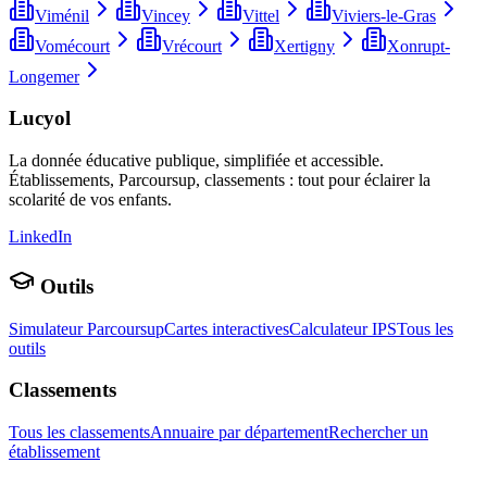
Viménil
Vincey
Vittel
Viviers-le-Gras
Vomécourt
Vrécourt
Xertigny
Xonrupt-
Longemer
Lucyol
La donnée éducative publique, simplifiée et accessible.
Établissements, Parcoursup, classements : tout pour éclairer la
scolarité de vos enfants.
LinkedIn
Outils
Simulateur Parcoursup
Cartes interactives
Calculateur IPS
Tous les
outils
Classements
Tous les classements
Annuaire par département
Rechercher un
établissement