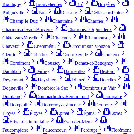
Brantigny
Brouvelieures
Brû
Bruyères
Bulgnéville
Bult
Bussang
Celles-sur-Plaine
Champ-le-Duc
Chantraine
Charmes
Charmois-devant-Bruyères
Charmois-l'Orgueilleux
Châtel-sur-Moselle
Châtenois
Chaumousey
Chavelot
Cheniménil
Circourt-sur-Mouzon
Cleurie
Coinches
Contrexéville
Corcieux
Cornimont
Coussey
Damas-et-Bettegney
Damblain
Darney
Darnieulles
Destord
Deycimont
Deyvillers
Dinozé
Docelles
Dogneville
Dombrot-le-Sec
Dombrot-sur-Vair
Domfaing
Dommartin-lès-Remiremont
Dompaire
Domptail
Domrémy-la-Pucelle
Dounoux
Eloyes
Éloyes
Epinal
Épinal
Escles
Etival-Clairefontaine
Evaux-et-Ménil
Faucompierre
Fauconcourt
Ferdrupt
Florémont