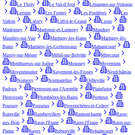
Le Tholy
Le Val-d'Ajol
Lépanges-sur-Vologne
Lerrain
Les Forges
Les Poulières
Les
Vallois
Liézey
Liffol-le-Grand
Lusse
Madegney
Madonne-et-Lamerey
Mandray
Mandres-sur-Vair
Martigny-les-Bains
Martigny-lès-
Bains
Martigny-les-Gerbonvaux
Mattaincourt
Maxey-sur-Meuse
Ménil-sur-Belvitte
Mirecourt
Monthureux-sur-Saône
Moussey
Moyemont
Moyenmoutier
Nayemont-les-Fosses
Neufchâteau
Nomexy
Nompatelize
Oëlleville
Padoux
Pierrepont-sur-l'Arentèle
Plainfaing
Pleuvezain
Plombières-les-Bains
Portieux
Poussay
Pouxeux
Provenchères-et-Colroy
Rainville
Rambervillers
Ramonchamp
Raon-
aux-Bois
Raon-l'Etape
Raon-l'Étape
Raon-sur-
Plaine
Raves
Rebeuville
Rehaincourt