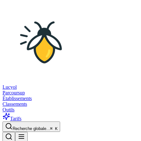
Lucyol
Parcoursup
Établissements
Classements
Outils
Tarifs
Recherche globale...
⌘
K