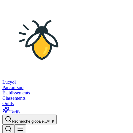
Lucyol
Parcoursup
Établissements
Classements
Outils
Tarifs
Recherche globale...
⌘
K