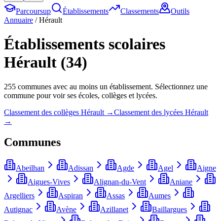
Parcoursup
Établissements
Classements
Outils
Annuaire
/
Hérault
Établissements scolaires
Hérault
(
34
)
255
commune
s
avec au moins un établissement. Sélectionnez une
commune pour voir ses écoles, collèges et lycées.
Classement des collèges
Hérault
→
Classement des lycées
Hérault
→
Communes
Abeilhan
Adissan
Agde
Agel
Aigne
Aigues-Vives
Alignan-du-Vent
Aniane
Argelliers
Aspiran
Assas
Aumes
Autignac
Avène
Azillanet
Baillargues