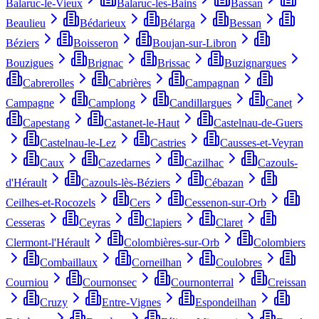
Balaruc-le-Vieux
Balaruc-les-Bains
Bassan
Beaulieu
Bédarieux
Bélarga
Bessan
Béziers
Boisseron
Boujan-sur-Libron
Bouzigues
Brignac
Brissac
Buzignargues
Cabrerolles
Cabrières
Campagnan
Campagne
Camplong
Candillargues
Canet
Capestang
Castanet-le-Haut
Castelnau-de-Guers
Castelnau-le-Lez
Castries
Causses-et-Veyran
Caux
Cazedarnes
Cazilhac
Cazouls-
d'Hérault
Cazouls-lès-Béziers
Cébazan
Ceilhes-et-Rocozels
Cers
Cessenon-sur-Orb
Cesseras
Ceyras
Clapiers
Claret
Clermont-l'Hérault
Colombières-sur-Orb
Colombiers
Combaillaux
Corneilhan
Coulobres
Courniou
Cournonsec
Cournonterral
Creissan
Cruzy
Entre-Vignes
Espondeilhan