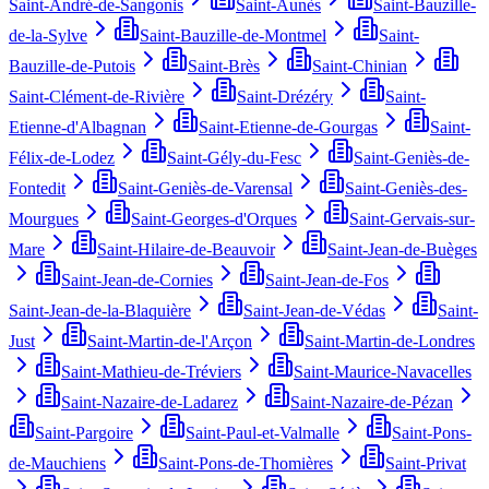
Saint-André-de-Sangonis
Saint-Aunès
Saint-Bauzille-
de-la-Sylve
Saint-Bauzille-de-Montmel
Saint-
Bauzille-de-Putois
Saint-Brès
Saint-Chinian
Saint-Clément-de-Rivière
Saint-Drézéry
Saint-
Etienne-d'Albagnan
Saint-Etienne-de-Gourgas
Saint-
Félix-de-Lodez
Saint-Gély-du-Fesc
Saint-Geniès-de-
Fontedit
Saint-Geniès-de-Varensal
Saint-Geniès-des-
Mourgues
Saint-Georges-d'Orques
Saint-Gervais-sur-
Mare
Saint-Hilaire-de-Beauvoir
Saint-Jean-de-Buèges
Saint-Jean-de-Cornies
Saint-Jean-de-Fos
Saint-Jean-de-la-Blaquière
Saint-Jean-de-Védas
Saint-
Just
Saint-Martin-de-l'Arçon
Saint-Martin-de-Londres
Saint-Mathieu-de-Tréviers
Saint-Maurice-Navacelles
Saint-Nazaire-de-Ladarez
Saint-Nazaire-de-Pézan
Saint-Pargoire
Saint-Paul-et-Valmalle
Saint-Pons-
de-Mauchiens
Saint-Pons-de-Thomières
Saint-Privat