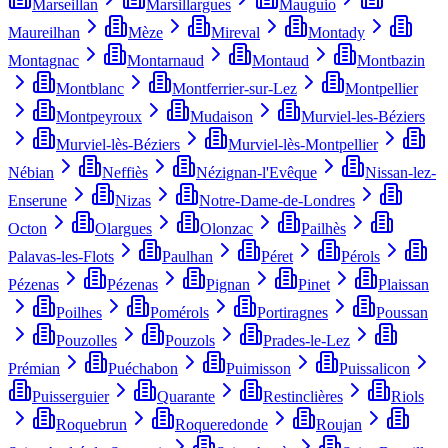
Marseillan
Marsillargues
Mauguio
Maureilhan
Mèze
Mireval
Montady
Montagnac
Montarnaud
Montaud
Montbazin
Montblanc
Montferrier-sur-Lez
Montpellier
Montpeyroux
Mudaison
Murviel-les-Béziers
Murviel-lès-Béziers
Murviel-lès-Montpellier
Nébian
Neffiès
Nézignan-l'Evêque
Nissan-lez-
Enserune
Nizas
Notre-Dame-de-Londres
Octon
Olargues
Olonzac
Pailhès
Palavas-les-Flots
Paulhan
Péret
Pérols
Pézenas
Pézenas
Pignan
Pinet
Plaissan
Poilhes
Pomérols
Portiragnes
Poussan
Pouzolles
Pouzols
Prades-le-Lez
Prémian
Puéchabon
Puimisson
Puissalicon
Puisserguier
Quarante
Restinclières
Riols
Roquebrun
Roqueredonde
Roujan