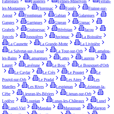
Fabrègues
Faugères
Félines-Minervois
Ferrals-
les-Montagnes
Florensac
Fontès
Fraisse-sur-
Agout
Frontignan
Gabian
Galargues
Ganges
Garrigues
Gigean
Gignac
Grabels
Graissessac
Hérépian
Jacou
Joncels
Jonquières
Juvignac
La Boissière
La Caunette
La Grande-Motte
La Livinière
La Salvetat-sur-Agout
La Tour-sur-Orb
Lamalou-
les-Bains
Lansargues
Lattes
Laurens
Lauret
Lavérune
Le Bosc
Le Bousquet-d'Orb
Le Caylar
Le Crès
Le Pouget
Le
Poujol-sur-Orb
Le Pradal
Les Aires
Les
Matelles
Les Rives
Lespignan
Lézignan-la-
Cèbe
Lieuran-lès-Béziers
Lignan-sur-Orb
Lodève
Loupian
Lunas-les-Châteaux
Lunel
Lunel-Viel
Magalas
Maraussan
Margon