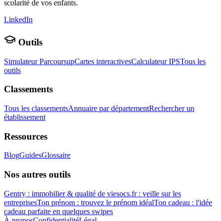
scolarité de vos enfants.
LinkedIn
Outils
Simulateur Parcoursup
Cartes interactives
Calculateur IPS
Tous les
outils
Classements
Tous les classements
Annuaire par département
Rechercher un
établissement
Ressources
Blog
Guides
Glossaire
Nos autres outils
Gentry : immobilier & qualité de vie
socs.fr : veille sur les
entreprises
Ton prénom : trouvez le prénom idéal
Ton cadeau : l'idée
cadeau parfaite en quelques swipes
À propos
Confidentialité
Légal