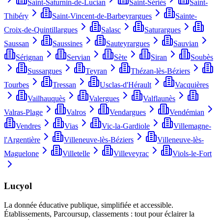
Saint-Saturnin-de-Lucian
Saint-Sériès
Saint-
Thibéry
Saint-Vincent-de-Barbeyrargues
Sainte-
Croix-de-Quintillargues
Salasc
Saturargues
Saussan
Saussines
Sauteyrargues
Sauvian
Sérignan
Servian
Sète
Siran
Soubès
Sussargues
Teyran
Thézan-lès-Béziers
Tourbes
Tressan
Usclas-d'Hérault
Vacquières
Vailhauquès
Valergues
Valflaunès
Valras-Plage
Valros
Vendargues
Vendémian
Vendres
Vias
Vic-la-Gardiole
Villemagne-
l'Argentière
Villeneuve-lès-Béziers
Villeneuve-lès-
Maguelone
Villetelle
Villeveyrac
Viols-le-Fort
Lucyol
La donnée éducative publique, simplifiée et accessible.
Établissements, Parcoursup, classements : tout pour éclairer la