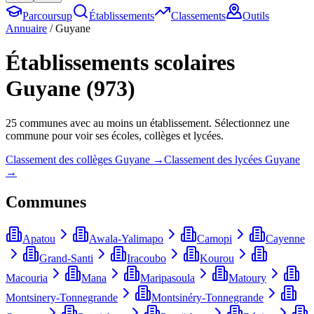
Parcoursup
Établissements
Classements
Outils
Annuaire
/
Guyane
Établissements scolaires
Guyane
(
973
)
25
commune
s
avec au moins un établissement. Sélectionnez une
commune pour voir ses écoles, collèges et lycées.
Classement des collèges
Guyane
→
Classement des lycées
Guyane
→
Communes
Apatou
Awala-Yalimapo
Camopi
Cayenne
Grand-Santi
Iracoubo
Kourou
Macouria
Mana
Maripasoula
Matoury
Montsinery-Tonnegrande
Montsinéry-Tonnegrande