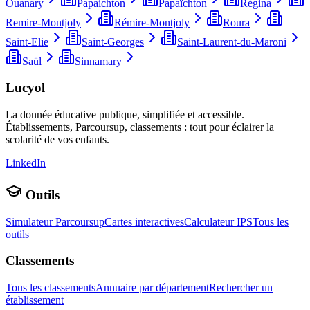
Ouanary
Papaichton
Papaïchton
Régina
Remire-Montjoly
Rémire-Montjoly
Roura
Saint-Elie
Saint-Georges
Saint-Laurent-du-Maroni
Saül
Sinnamary
Lucyol
La donnée éducative publique, simplifiée et accessible.
Établissements, Parcoursup, classements : tout pour éclairer la
scolarité de vos enfants.
LinkedIn
Outils
Simulateur Parcoursup
Cartes interactives
Calculateur IPS
Tous les
outils
Classements
Tous les classements
Annuaire par département
Rechercher un
établissement