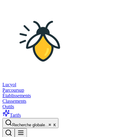
Lucyol
Parcoursup
Établissements
Classements
Outils
Tarifs
Recherche globale...
⌘
K