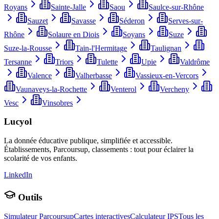
Royans
Sainte-Jalle
Saou
Saulce-sur-Rhône
Sauzet
Savasse
Séderon
Serves-sur-
Rhône
Solaure en Diois
Soyans
Suze
Suze-la-Rousse
Tain-l'Hermitage
Taulignan
Tersanne
Triors
Tulette
Upie
Valdrôme
Valence
Valherbasse
Vassieux-en-Vercors
Vaunaveys-la-Rochette
Venterol
Vercheny
Vesc
Vinsobres
Lucyol
La donnée éducative publique, simplifiée et accessible.
Établissements, Parcoursup, classements : tout pour éclairer la
scolarité de vos enfants.
LinkedIn
Outils
Simulateur Parcoursup
Cartes interactives
Calculateur IPS
Tous les