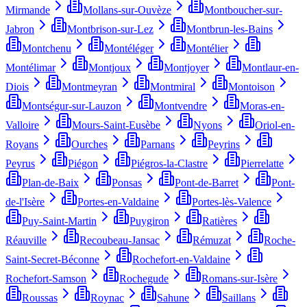
Mirmande
Mollans-sur-Ouvèze
Montboucher-sur-
Jabron
Montbrison-sur-Lez
Montbrun-les-Bains
Montchenu
Montéléger
Montélier
Montélimar
Montjoux
Montjoyer
Montlaur-en-
Diois
Montmeyran
Montmiral
Montoison
Montségur-sur-Lauzon
Montvendre
Moras-en-
Valloire
Mours-Saint-Eusèbe
Nyons
Oriol-en-
Royans
Ourches
Parnans
Peyrins
Peyrus
Piégon
Piégros-la-Clastre
Pierrelatte
Plan-de-Baix
Ponsas
Pont-de-Barret
Pont-
de-l'Isère
Portes-en-Valdaine
Portes-lès-Valence
Puy-Saint-Martin
Puygiron
Ratières
Réauville
Recoubeau-Jansac
Rémuzat
Roche-
Saint-Secret-Béconne
Rochefort-en-Valdaine
Rochefort-Samson
Rochegude
Romans-sur-Isère
Roussas
Roynac
Sahune
Saillans