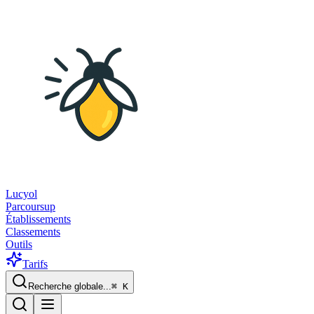
Lucyol
Parcoursup
Établissements
Classements
Outils
Tarifs
Recherche globale...
⌘
K