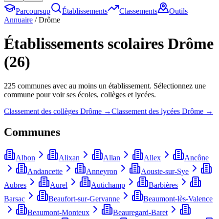
Parcoursup
Établissements
Classements
Outils
Annuaire
/
Drôme
Établissements scolaires
Drôme
(
26
)
225
commune
s
avec au moins un établissement. Sélectionnez une
commune pour voir ses écoles, collèges et lycées.
Classement des collèges
Drôme
→
Classement des lycées
Drôme
→
Communes
Albon
Alixan
Allan
Allex
Ancône
Andancette
Anneyron
Aouste-sur-Sye
Aubres
Aurel
Autichamp
Barbières
Barsac
Beaufort-sur-Gervanne
Beaumont-lès-Valence
Beaumont-Monteux
Beauregard-Baret