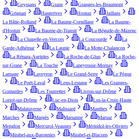
Geyssans
Grane
Granges-les-Beaumont
Grignan
Hauterives
Hostun
Jaillans
La Bâtie-Rolland
La Baume-Cornillane
La Baume-
d'Hostun
La Baume-de-Transit
La Bégude-de-Mazenc
La Chapelle-en-Vercors
La Coucourde
La
Garde-Adhémar
La Laupie
La Motte-Chalancon
La Répara-Auriples
La Roche-de-Glun
La Roche-
sur-Grane
La Touche
Lapeyrouse-Mornay
Larnage
Laveyron
Le Grand-Serre
Le Pègue
Le Poët-Laval
Lens-Lestang
Les Granges-
Gontardes
Les Tourrettes
Livron-sur-Drôme
Loriol-sur-Drôme
Luc-en-Diois
Lus-la-Croix-Haute
Malataverne
Malissard
Manthes
Marches
Margès
Marsanne
Marsaz
Menglon
Mercurol-Veaunes
Mérindol-les-Oliviers
Mirabel-aux-Baronnies
Mirabel-et-Blacons