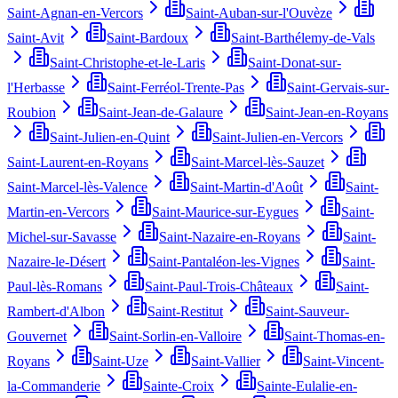
Saint-Agnan-en-Vercors
Saint-Auban-sur-l'Ouvèze
Saint-Avit
Saint-Bardoux
Saint-Barthélemy-de-Vals
Saint-Christophe-et-le-Laris
Saint-Donat-sur-
l'Herbasse
Saint-Ferréol-Trente-Pas
Saint-Gervais-sur-
Roubion
Saint-Jean-de-Galaure
Saint-Jean-en-Royans
Saint-Julien-en-Quint
Saint-Julien-en-Vercors
Saint-Laurent-en-Royans
Saint-Marcel-lès-Sauzet
Saint-Marcel-lès-Valence
Saint-Martin-d'Août
Saint-
Martin-en-Vercors
Saint-Maurice-sur-Eygues
Saint-
Michel-sur-Savasse
Saint-Nazaire-en-Royans
Saint-
Nazaire-le-Désert
Saint-Pantaléon-les-Vignes
Saint-
Paul-lès-Romans
Saint-Paul-Trois-Châteaux
Saint-
Rambert-d'Albon
Saint-Restitut
Saint-Sauveur-
Gouvernet
Saint-Sorlin-en-Valloire
Saint-Thomas-en-
Royans
Saint-Uze
Saint-Vallier
Saint-Vincent-
la-Commanderie
Sainte-Croix
Sainte-Eulalie-en-