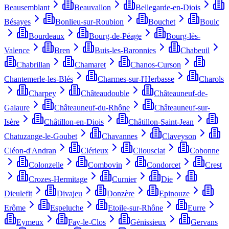
Beausemblant
Beauvallon
Bellegarde-en-Diois
Bésayes
Bonlieu-sur-Roubion
Bouchet
Boulc
Bourdeaux
Bourg-de-Péage
Bourg-lès-
Valence
Bren
Buis-les-Baronnies
Chabeuil
Chabrillan
Chamaret
Chanos-Curson
Chantemerle-les-Blés
Charmes-sur-l'Herbasse
Charols
Charpey
Châteaudouble
Châteauneuf-de-
Galaure
Châteauneuf-du-Rhône
Châteauneuf-sur-
Isère
Châtillon-en-Diois
Châtillon-Saint-Jean
Chatuzange-le-Goubet
Chavannes
Claveyson
Cléon-d'Andran
Clérieux
Cliousclat
Cobonne
Colonzelle
Combovin
Condorcet
Crest
Crozes-Hermitage
Curnier
Die
Dieulefit
Divajeu
Donzère
Epinouze
Erôme
Espeluche
Etoile-sur-Rhône
Eurre
Eymeux
Fay-le-Clos
Génissieux
Gervans