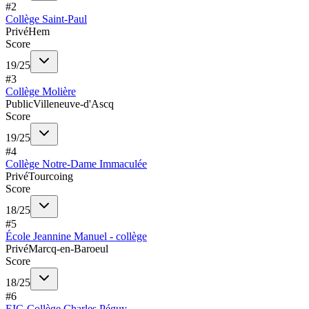
#
2
Collège Saint-Paul
Privé
Hem
Score
19
/
25
#
3
Collège Molière
Public
Villeneuve-d'Ascq
Score
19
/
25
#
4
Collège Notre-Dame Immaculée
Privé
Tourcoing
Score
18
/
25
#
5
École Jeannine Manuel - collège
Privé
Marcq-en-Baroeul
Score
18
/
25
#
6
EIC-Collège Charles Péguy