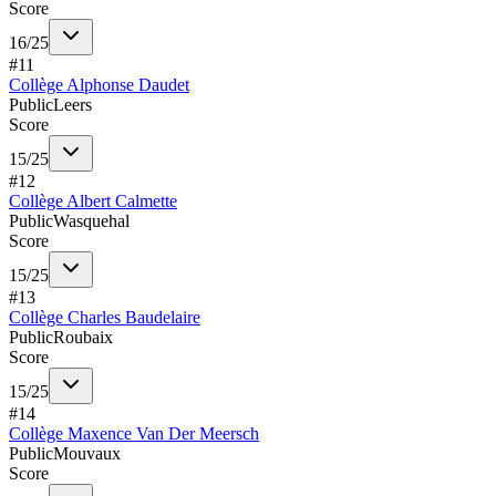
Score
16
/
25
#
11
Collège Alphonse Daudet
Public
Leers
Score
15
/
25
#
12
Collège Albert Calmette
Public
Wasquehal
Score
15
/
25
#
13
Collège Charles Baudelaire
Public
Roubaix
Score
15
/
25
#
14
Collège Maxence Van Der Meersch
Public
Mouvaux
Score