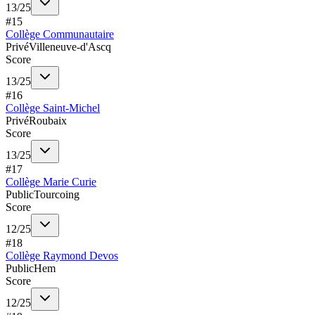
13
/
25
#
15
Collège Communautaire
Privé
Villeneuve-d'Ascq
Score
13
/
25
#
16
Collège Saint-Michel
Privé
Roubaix
Score
13
/
25
#
17
Collège Marie Curie
Public
Tourcoing
Score
12
/
25
#
18
Collège Raymond Devos
Public
Hem
Score
12
/
25