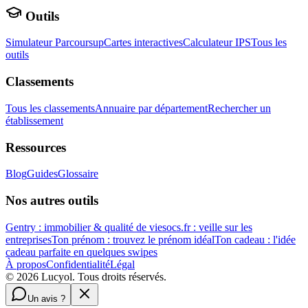
Outils
Simulateur Parcoursup
Cartes interactives
Calculateur IPS
Tous les
outils
Classements
Tous les classements
Annuaire par département
Rechercher un
établissement
Ressources
Blog
Guides
Glossaire
Nos autres outils
Gentry : immobilier & qualité de vie
socs.fr : veille sur les
entreprises
Ton prénom : trouvez le prénom idéal
Ton cadeau : l'idée
cadeau parfaite en quelques swipes
À propos
Confidentialité
Légal
©
2026
Lucyol. Tous droits réservés.
Un avis ?