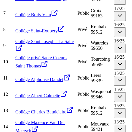
17
/
25
Croix
7
Public
Collège Boris Vian
59163
16
/
25
Roubaix
8
Privé
Collège Saint-Exupéry
59512
16
/
25
Collège Saint-Joseph - La Salle
Wattrelos
9
Privé
59650
16
/
25
Collège privé Sacré Coeur -
Tourcoing
10
Privé
59599
Saint Thomas
15
/
25
Leers
11
Public
Collège Alphonse Daudet
59339
15
/
25
Wasquehal
12
Public
Collège Albert Calmette
59646
15
/
25
Roubaix
13
Public
Collège Charles Baudelaire
59512
13
/
25
Collège Maxence Van Der
Mouvaux
14
Public
59421
Meersch