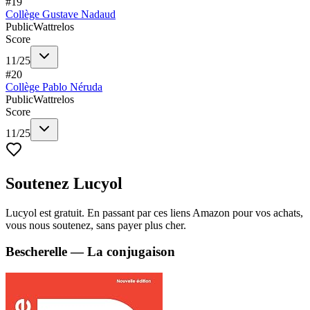
#
19
Collège Gustave Nadaud
Public
Wattrelos
Score
11
/
25
#
20
Collège Pablo Néruda
Public
Wattrelos
Score
11
/
25
Soutenez Lucyol
Lucyol est gratuit. En passant par ces liens Amazon pour vos achats,
vous nous soutenez, sans payer plus cher.
Bescherelle — La conjugaison