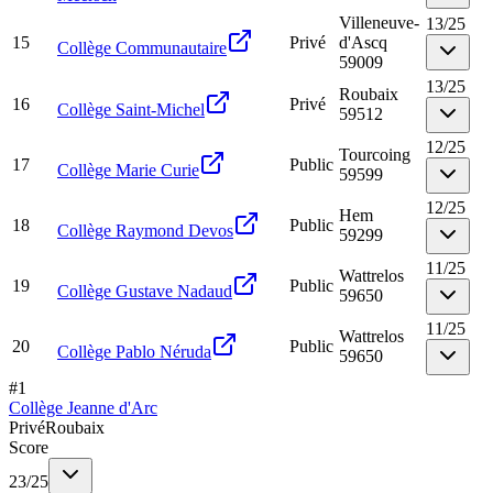
Villeneuve-
13
/
25
15
Privé
d'Ascq
Collège Communautaire
59009
13
/
25
Roubaix
16
Privé
Collège Saint-Michel
59512
12
/
25
Tourcoing
17
Public
Collège Marie Curie
59599
12
/
25
Hem
18
Public
Collège Raymond Devos
59299
11
/
25
Wattrelos
19
Public
Collège Gustave Nadaud
59650
11
/
25
Wattrelos
20
Public
Collège Pablo Néruda
59650
#
1
Collège Jeanne d'Arc
Privé
Roubaix
Score
23
/
25