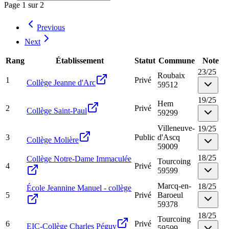
Page
1
sur
2
Previous
Next
Rang
Établissement
Statut
Commune
Note
23
/
25
Roubaix
1
Privé
Collège Jeanne d'Arc
59512
19
/
25
Hem
2
Privé
Collège Saint-Paul
59299
Villeneuve-
19
/
25
3
Public
d'Ascq
Collège Molière
59009
18
/
25
Collège Notre-Dame Immaculée
Tourcoing
4
Privé
59599
Marcq-en-
18
/
25
École Jeannine Manuel - collège
5
Privé
Baroeul
59378
18
/
25
Tourcoing
6
Privé
EIC-Collège Charles Péguy
59599