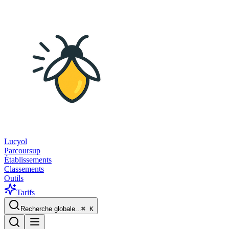
Lucyol
Parcoursup
Établissements
Classements
Outils
Tarifs
Recherche globale...
⌘
K