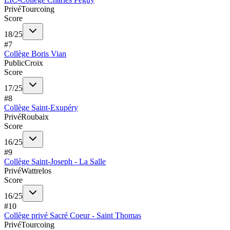
Privé
Tourcoing
Score
18
/
25
#
7
Collège Boris Vian
Public
Croix
Score
17
/
25
#
8
Collège Saint-Exupéry
Privé
Roubaix
Score
16
/
25
#
9
Collège Saint-Joseph - La Salle
Privé
Wattrelos
Score
16
/
25
#
10
Collège privé Sacré Coeur - Saint Thomas
Privé
Tourcoing