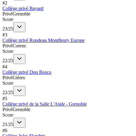
#
2
Collège privé Bayard
Privé
Grenoble
Score
23
/
25
#
3
Collège privé Rondeau Montfleury Europe
Privé
Corenc
Score
22
/
25
#
4
Collège privé Don Bosco
Privé
Gières
Score
22
/
25
#
5
Collège privé de la Salle L'Aigle - Grenoble
Privé
Grenoble
Score
21
/
25
#
6
Collège Jules Flandrin