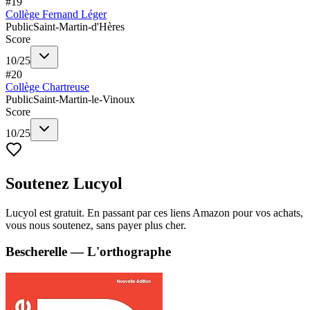
#
19
Collège Fernand Léger
Public
Saint-Martin-d'Hères
Score
10
/
25
#
20
Collège Chartreuse
Public
Saint-Martin-le-Vinoux
Score
10
/
25
Soutenez Lucyol
Lucyol est gratuit. En passant par ces liens Amazon pour vos achats,
vous nous soutenez, sans payer plus cher.
Bescherelle — L'orthographe