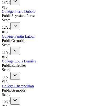
13
/
25
#
15
Collège Pierre Dubois
Public
Seyssinet-Pariset
Score
12
/
25
#
16
Collège Fantin Latour
Public
Grenoble
Score
11
/
25
#
17
Collège Louis Lumière
Public
Echirolles
Score
11
/
25
#
18
Collège Champollion
Public
Grenoble
Score
10
/
25