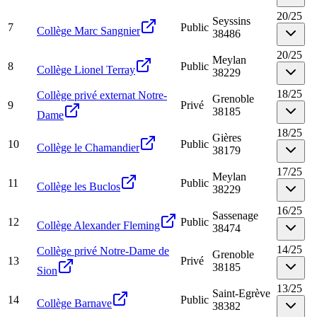
20
/
25
Seyssins
7
Public
Collège Marc Sangnier
38486
20
/
25
Meylan
8
Public
Collège Lionel Terray
38229
18
/
25
Collège privé externat Notre-
Grenoble
9
Privé
38185
Dame
18
/
25
Gières
10
Public
Collège le Chamandier
38179
17
/
25
Meylan
11
Public
Collège les Buclos
38229
16
/
25
Sassenage
12
Public
Collège Alexander Fleming
38474
14
/
25
Collège privé Notre-Dame de
Grenoble
13
Privé
38185
Sion
13
/
25
Saint-Egrève
14
Public
Collège Barnave
38382