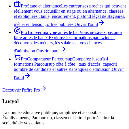
Pro
Stage et alternance
Les entreprises proches qui peuvent
réellement vous accueillir en stage ou en alternance, classées
et expliquées : taille, encadrement, plafond légal de stagiaires,
métier en tension, offres publiées.
Ouvrir l'outil
Pro
Trouver ma voie après le bac
Vous ne savez pas quoi
faire après le bac ? Explorez les formations par swipe et
découvrez les métiers, les salaires et vos chances
d'admission.
Ouvrir l'outil
Pro
Comparateur Parcoursup
Comparez jusqu'à 4
formations Parcoursup côte à côte : taux d'accès, capacité,
nombre de candidats et autres statistiques d'admission.
Ouvrir
l'outil
Découvrir l'offre Pro
Lucyol
La donnée éducative publique, simplifiée et accessible.
Établissements, Parcoursup, classements : tout pour éclairer la
scolarité de vos enfants.