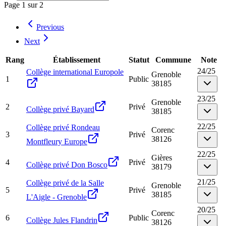
Page
1
sur
2
Previous
Next
Rang
Établissement
Statut
Commune
Note
24
/
25
Collège international Europole
Grenoble
1
Public
38185
23
/
25
Grenoble
2
Privé
Collège privé Bayard
38185
22
/
25
Collège privé Rondeau
Corenc
3
Privé
38126
Montfleury Europe
22
/
25
Gières
4
Privé
Collège privé Don Bosco
38179
21
/
25
Collège privé de la Salle
Grenoble
5
Privé
38185
L'Aigle - Grenoble
20
/
25
Corenc
6
Public
Collège Jules Flandrin
38126