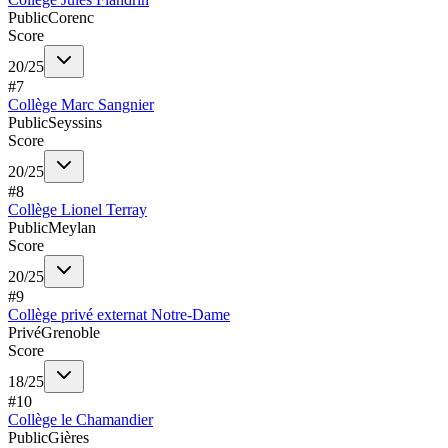
Public
Corenc
Score
20
/
25
#
7
Collège Marc Sangnier
Public
Seyssins
Score
20
/
25
#
8
Collège Lionel Terray
Public
Meylan
Score
20
/
25
#
9
Collège privé externat Notre-Dame
Privé
Grenoble
Score
18
/
25
#
10
Collège le Chamandier
Public
Gières