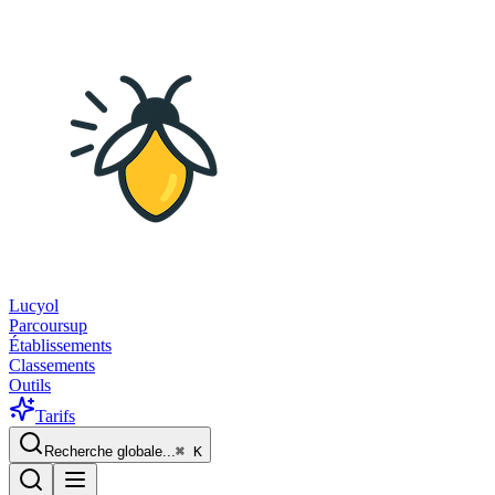
Lucyol
Parcoursup
Établissements
Classements
Outils
Tarifs
Recherche globale...
⌘
K