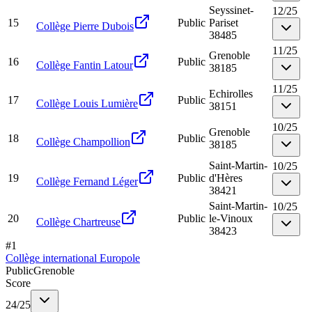
Seyssinet-
12
/
25
15
Public
Pariset
Collège Pierre Dubois
38485
11
/
25
Grenoble
16
Public
Collège Fantin Latour
38185
11
/
25
Echirolles
17
Public
Collège Louis Lumière
38151
10
/
25
Grenoble
18
Public
Collège Champollion
38185
Saint-Martin-
10
/
25
19
Public
d'Hères
Collège Fernand Léger
38421
Saint-Martin-
10
/
25
20
Public
le-Vinoux
Collège Chartreuse
38423
#
1
Collège international Europole
Public
Grenoble
Score
24
/
25