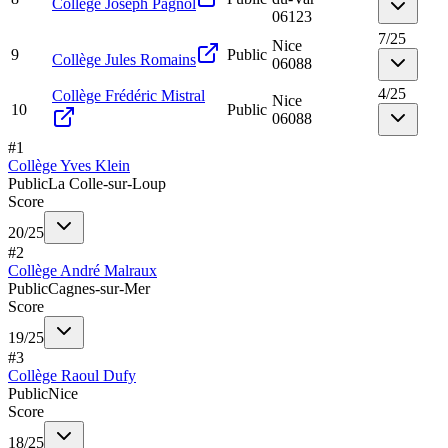
Collège Joseph Pagnol
06123
7
/
25
Nice
9
Public
Collège Jules Romains
06088
4
/
25
Collège Frédéric Mistral
Nice
10
Public
06088
#
1
Collège Yves Klein
Public
La Colle-sur-Loup
Score
20
/
25
#
2
Collège André Malraux
Public
Cagnes-sur-Mer
Score
19
/
25
#
3
Collège Raoul Dufy
Public
Nice
Score
18
/
25