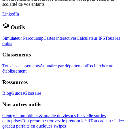
scolarité de vos enfants.
LinkedIn
Outils
Simulateur Parcoursup
Cartes interactives
Calculateur IPS
Tous les
outils
Classements
Tous les classements
Annuaire par département
Rechercher un
établissement
Ressources
Blog
Guides
Glossaire
Nos autres outils
Gentry : immobilier & qualité de vie
socs.fr : veille sur les
entreprises
Ton prénom : trouvez le prénom idéal
Ton cadeau : l'idée
cadeau parfaite en quelques swipes