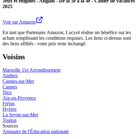
Jeux et énigmes - Anglais - De la 5e à la 4e - Cahier de vacances
2025
Voir sur Amazon
En tant que Partenaire Amazon, Lucyol réalise un bénéfice sur les
achats remplissant les conditions requises. Les liens ci-dessus sont
des liens affiliés : votre prix reste inchangé.
Voisins
Marseille 11e Arrondissement
Antibes
Cagnes-sur-Mer
Cannes
Nice
Aix-en-Provence
Fréjus
Hyères
La Seyne-sur-Mer
Toulon
Sources
Annuaire de l'Éducation nationale