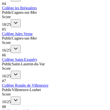
#
4
Collège les Bréguières
Public
Cagnes-sur-Mer
Score
18
/
25
#
5
Collège Jules Verne
Public
Cagnes-sur-Mer
Score
16
/
25
#
6
Collège Saint-Exupéry
Public
Saint-Laurent-du-Var
Score
16
/
25
#
7
Collège Romée de Villeneuve
Public
Villeneuve-Loubet
Score
10
/
25
#
8