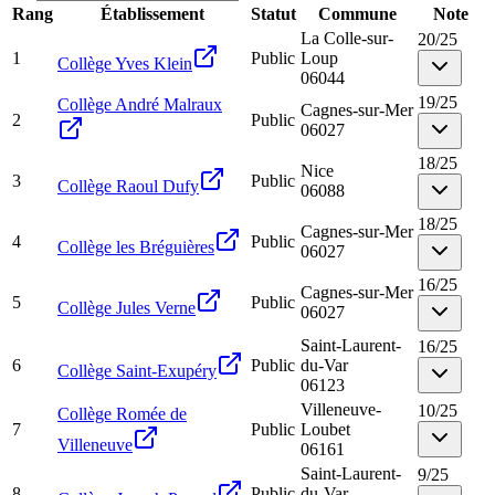
Rang
Établissement
Statut
Commune
Note
La Colle-sur-
20
/
25
1
Public
Loup
Collège Yves Klein
06044
19
/
25
Collège André Malraux
Cagnes-sur-Mer
2
Public
06027
18
/
25
Nice
3
Public
Collège Raoul Dufy
06088
18
/
25
Cagnes-sur-Mer
4
Public
Collège les Bréguières
06027
16
/
25
Cagnes-sur-Mer
5
Public
Collège Jules Verne
06027
Saint-Laurent-
16
/
25
6
Public
du-Var
Collège Saint-Exupéry
06123
Villeneuve-
10
/
25
Collège Romée de
7
Public
Loubet
Villeneuve
06161
Saint-Laurent-
9
/
25
8
Public
du-Var