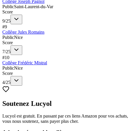
Collège Joseph Pagnol
Public
Saint-Laurent-du-Var
Score
9
/
25
#
9
Collège Jules Romains
Public
Nice
Score
7
/
25
#
10
Collège Frédéric Mistral
Public
Nice
Score
4
/
25
Soutenez Lucyol
Lucyol est gratuit. En passant par ces liens Amazon pour vos achats,
vous nous soutenez, sans payer plus cher.