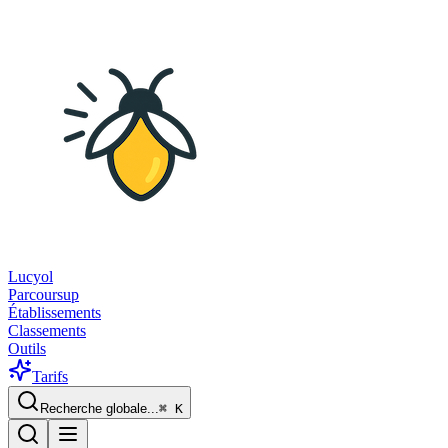
Lucyol
Parcoursup
Établissements
Classements
Outils
Tarifs
Recherche globale...
⌘
K