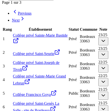
Page
1
sur
3
Previous
Next
Rang
Établissement
Statut
Commune
Note
23
/
25
Collège privé Sainte-Marie Bastide
Bordeaux
1
Privé
33063
23
/
25
Bordeaux
2
Privé
Collège privé Saint-Seurin
33063
22
/
25
Collège privé Saint-Joseph de
Bordeaux
3
Privé
33063
Tivoli
22
/
25
Collège privé Sainte-Marie Grand
Bordeaux
4
Privé
33063
Lebrun
21
/
25
Bordeaux
5
Public
Collège Francisco Goya
33063
21
/
25
Collège privé Saint-Genès La
Bordeaux
6
Privé
33063
Salle - site de Bordeaux