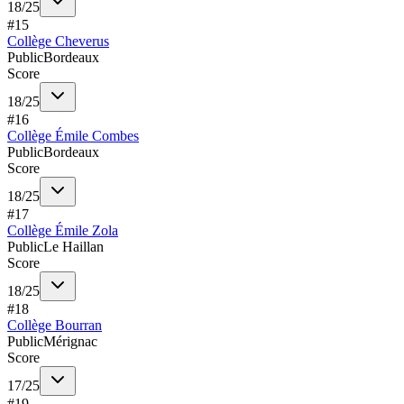
18
/
25
#
15
Collège Cheverus
Public
Bordeaux
Score
18
/
25
#
16
Collège Émile Combes
Public
Bordeaux
Score
18
/
25
#
17
Collège Émile Zola
Public
Le Haillan
Score
18
/
25
#
18
Collège Bourran
Public
Mérignac
Score
17
/
25
#
19