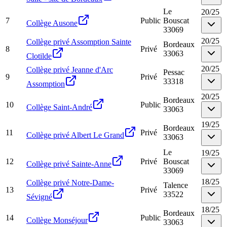
Le
20
/
25
7
Public
Bouscat
Collège Ausone
33069
20
/
25
Collège privé Assomption Sainte
Bordeaux
8
Privé
33063
Clotilde
20
/
25
Collège privé Jeanne d'Arc
Pessac
9
Privé
33318
Assomption
20
/
25
Bordeaux
10
Public
Collège Saint-André
33063
19
/
25
Bordeaux
11
Privé
Collège privé Albert Le Grand
33063
Le
19
/
25
12
Privé
Bouscat
Collège privé Sainte-Anne
33069
18
/
25
Collège privé Notre-Dame-
Talence
13
Privé
33522
Sévigné
18
/
25
Bordeaux
14
Public
Collège Monséjour
33063