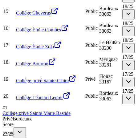
18
/
25
Bordeaux
15
Public
Collège Cheverus
33063
18
/
25
Bordeaux
16
Public
Collège Émile Combes
33063
18
/
25
Le Haillan
17
Public
Collège Émile Zola
33200
17
/
25
Mérignac
18
Public
Collège Bourran
33281
17
/
25
Floirac
19
Privé
Collège privé Sainte-Claire
33167
17
/
25
Bordeaux
20
Public
Collège Léonard Lenoir
33063
#
1
Collège privé Sainte-Marie Bastide
Privé
Bordeaux
Score
23
/
25