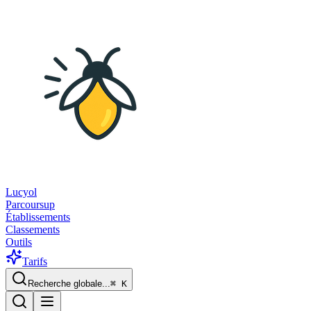
Lucyol
Parcoursup
Établissements
Classements
Outils
Tarifs
Recherche globale...
⌘
K