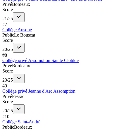
Privé
Bordeaux
Score
21
/
25
#
7
Collège Ausone
Public
Le Bouscat
Score
20
/
25
#
8
Collège privé Assomption Sainte Clotilde
Privé
Bordeaux
Score
20
/
25
#
9
Collège privé Jeanne d'Arc Assomption
Privé
Pessac
Score
20
/
25
#
10
Collège Saint-André
Public
Bordeaux