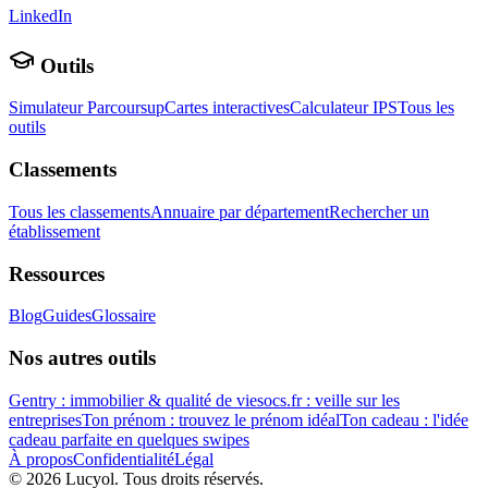
LinkedIn
Outils
Simulateur Parcoursup
Cartes interactives
Calculateur IPS
Tous les
outils
Classements
Tous les classements
Annuaire par département
Rechercher un
établissement
Ressources
Blog
Guides
Glossaire
Nos autres outils
Gentry : immobilier & qualité de vie
socs.fr : veille sur les
entreprises
Ton prénom : trouvez le prénom idéal
Ton cadeau : l'idée
cadeau parfaite en quelques swipes
À propos
Confidentialité
Légal
©
2026
Lucyol. Tous droits réservés.