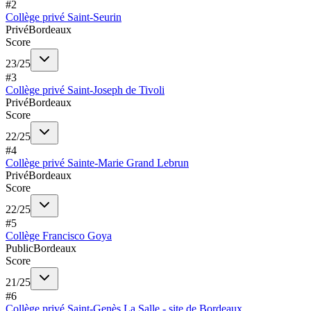
#
2
Collège privé Saint-Seurin
Privé
Bordeaux
Score
23
/
25
#
3
Collège privé Saint-Joseph de Tivoli
Privé
Bordeaux
Score
22
/
25
#
4
Collège privé Sainte-Marie Grand Lebrun
Privé
Bordeaux
Score
22
/
25
#
5
Collège Francisco Goya
Public
Bordeaux
Score
21
/
25
#
6
Collège privé Saint-Genès La Salle - site de Bordeaux