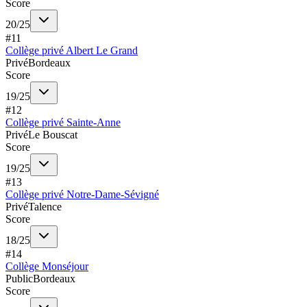
Score
20
/
25
#
11
Collège privé Albert Le Grand
Privé
Bordeaux
Score
19
/
25
#
12
Collège privé Sainte-Anne
Privé
Le Bouscat
Score
19
/
25
#
13
Collège privé Notre-Dame-Sévigné
Privé
Talence
Score
18
/
25
#
14
Collège Monséjour
Public
Bordeaux
Score